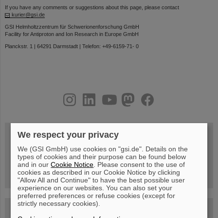
If you have any comments or suggestions about this page, please contact
kurier@gsi.de
GSI Helmholtzzentrum für Schwerionenforschung GmbH
Facility for Antiproton and Ion Research in Europe GmbH
Planckstr. 1 | 64291 Darmstadt | Telefon: +49-6159-71- 0
instagram
linkedin
youtube
helmholtz.social
facebook
We respect your privacy
We (GSI GmbH) use cookies on "gsi.de". Details on the
Mittwoch, 19.08.2026, 14 Uhr
types of cookies and their purpose can be found below
Warum existiert nicht einfach nichts?
Hannah Elfner,
and in our
Cookie Notice
. Please consent to the use of
GSI/FAIR/Goethe-Universität
cookies as described in our Cookie Notice by clicking
Anmeldung und weitere Informationen
"Allow All and Continue" to have the best possible user
experience on our websites. You can also set your
preferred preferences or refuse cookies (except for
strictly necessary cookies).
SCIENCE POP-UP
geöffnet Di – Fr,