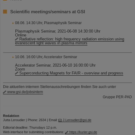
Scientific meetings/seminars at GSI
08.06. 14:30 Uhr, Plasmaphysik Seminar
Plasmaphysik Seminar, 2021-06-08 14:30:00 Uhr
Online
Radiative reflection: high frequency radiation emission using
evanescent light waves in plasma mirrors
10.06. 16:00 Uhr, Accelerator Seminar
Accelerator Seminar, 2021-06-10 16:00:00 Uhr
Zoom
Superconducting Magnets for FAIR - overview and progress
Die aktuellen internen Stellenausschreibungen finden Sie auch unter
www.gsi.de/jobsintern
Gruppe PER-PAD
Redaktion
Jutta Leroudier | Phone: 2634 | Email:
J.Leroudier@gsi.de
Editorial deadline: Thursdays 12 p.m.
Web interface for submitting contributions:
https://kurier.gsi.de