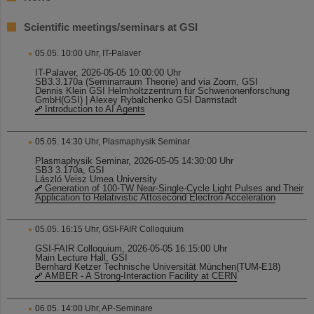
Scientific meetings/seminars at GSI
05.05. 10:00 Uhr, IT-Palaver
IT-Palaver, 2026-05-05 10:00:00 Uhr
SB3.3.170a (Seminarraum Theorie) and via Zoom, GSI
Dennis Klein GSI Helmholtzzentrum für Schwerionenforschung
GmbH(GSI) | Alexey Rybalchenko GSI Darmstadt
Introduction to AI Agents
05.05. 14:30 Uhr, Plasmaphysik Seminar
Plasmaphysik Seminar, 2026-05-05 14:30:00 Uhr
SB3 3.170a, GSI
László Veisz Umea University
Generation of 100-TW Near-Single-Cycle Light Pulses and Their
Application to Relativistic Attosecond Electron Acceleration
05.05. 16:15 Uhr, GSI-FAIR Colloquium
GSI-FAIR Colloquium, 2026-05-05 16:15:00 Uhr
Main Lecture Hall, GSI
Bernhard Ketzer Technische Universität München(TUM-E18)
AMBER - A Strong-Interaction Facility at CERN
06.05. 14:00 Uhr, AP-Seminare