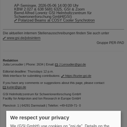
AP-Seminare, 2026-05-06 14:00:00 Uhr
KBW 2.027 & 638 5681 6325, GSI & Zoom
Bernd Alfred Lorentz GSI Helmholtzzentrum für
Schwerionenforschung GmbH(GSI)
Polarized Beams at COSY Cooler Synchrotron
Die aktuellen internen Stellenausschreibungen finden Sie auch unter
www.gsi.de/jobsintern
Gruppe PER-PAD
Redaktion
Jutta Leroudier | Phone: 2634 | Email:
J.Leroudier@gsi.de
Editorial deadline: Thursdays 12 p.m.
Web interface for submitting contributions:
https://kurier.gsi.de
If you have any comments or suggestions about this page, please contact
kurier@gsi.de
GSI Helmholtzzentrum für Schwerionenforschung GmbH
Facility for Antiproton and Ion Research in Europe GmbH
Planckstr. 1 | 64291 Darmstadt | Telefon: +49-6159-71- 0
We respect your privacy
We (GSI GmbH) use cookies on "gsi.de". Details on the