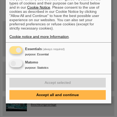
types of cookies and their purpose can be found below
and in our
Cookie Notice
. Please consent to the use of
instagram
linkedin
youtube
helmholtz.social
facebook
cookies as described in our Cookie Notice by clicking
"Allow All and Continue" to have the best possible user
experience on our websites. You can also set your
preferred preferences or refuse cookies (except for
strictly necessary cookies).
Cookie notice and more Information
.
Mittwoch, 19.08.2026, 14 Uhr
Warum existiert nicht einfach nichts?
Hannah Elfner,
GSI/FAIR/Goethe-Universität
Essentials
Anmeldung und weitere Informationen
(always required)
purpose
:
Essential
Matomo
SCIENCE POP-UP
purpose
:
Statistics
geöffnet Di – Fr,
12 – 17 Uhr
Sa, 11.07.26, 10:30-16:00 Uhr
Ernst-Ludwig-Str. 22
Accept selected
Innenstadt Darmstadt
Accept all and continue
FAIR-Trailer: Der Weg der Teilchen durch die
Beschleunigeranlage