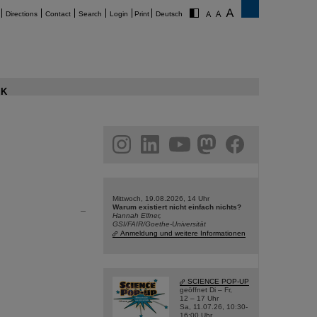
Directions
Contact
Search
Login
Print
Deutsch
K
am
linkedin
youtube
helmholtz.social
facebook
Mittwoch, 19.08.2026, 14 Uhr
Warum existiert nicht einfach nichts?
Hannah Elfner,
GSI/FAIR/Goethe-Universität
Anmeldung und weitere Informationen
SCIENCE POP-UP
geöffnet Di – Fr,
12 – 17 Uhr
Sa, 11.07.26, 10:30-
16:00 Uhr