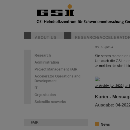
ABOUT US
RESEARCH/ACCELERATO
GSI
>
@Work
Research
Sie sehen momentan nu
Um auch die GSI-inte
Administration
melden sie sich bitt
Project Management FAIR
Accelerator Operations and
Development
Archiv
|
2022
|
IT
Organisation
Kurier - Messag
Scientific networks
Ausgabe: 04-2022 
FAIR
News