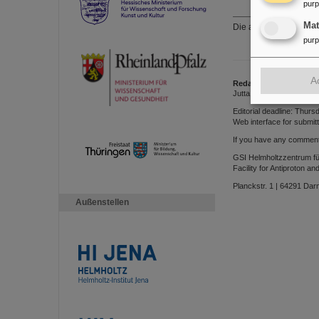
pur
Ma
Die aktuellen interne
pur
A
Redaktion
Jutta Leroudier | Phone:
Editorial deadline: Thurs
Web interface for submitt
If you have any comment
GSI Helmholtzzentrum 
Facility for Antiproton 
Planckstr. 1 | 64291 Dar
Außenstellen