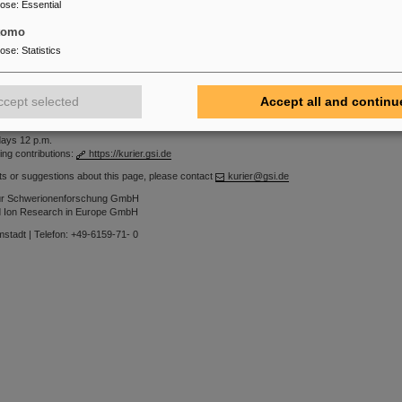
pose
:
Essential
tomo
n Stellenausschreibungen finden Sie auch unter
www.gsi.de/jobsintern
pose
:
Statistics
ccept selected
Accept all and continu
 2634 | Email:
J.Leroudier@gsi.de
days 12 p.m.
ing contributions:
https://kurier.gsi.de
s or suggestions about this page, please contact
kurier@gsi.de
für Schwerionenforschung GmbH
and Ion Research in Europe GmbH
mstadt | Telefon: +49-6159-71- 0