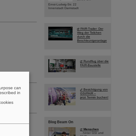
Ernst-Ludwig-Str. 22
Innenstadt Darmstadt
FAIR-Trailer: Der
Weg der Teilchen
durch die
Beschleunigeranlage
Rundflug über die
FAIR-Baustelle
purpose can
Besichtigung von
escribed in
GSI/FAIR –
jetzt Termin buchen!
cookies
Blog Beam On
Menschen
...hinter GSI und