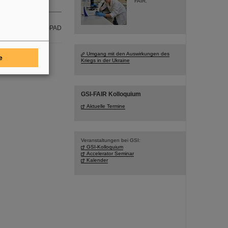
FAIR.
Gruppe PER-PAD
Umgang mit den Auswirkungen des
e
Kriegs in der Ukraine
GSI-FAIR Kolloquium
Aktuelle Termine
Veranstaltungen bei GSI:
GSI-Kolloquium
Accelerator Seminar
Kalender