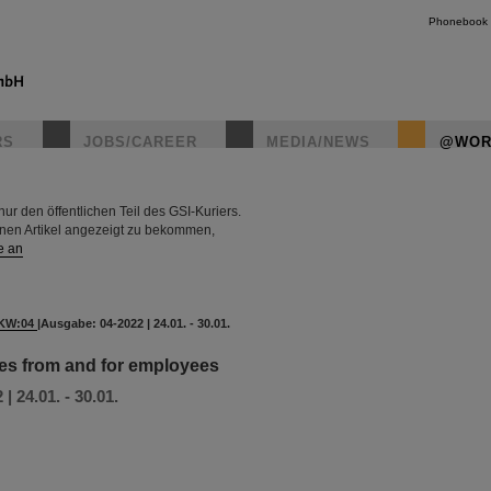
Phonebook
RS
JOBS/CAREER
MEDIA/NEWS
@WOR
r den öffentlichen Teil des GSI-Kuriers.
instagr
rnen Artikel angezeigt zu bekommen,
e an
KW:04
|
Ausgabe: 04-2022 | 24.01. - 30.01.
es from and for employees
| 24.01. - 30.01.