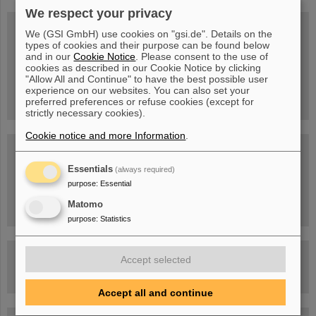
We respect your privacy
We (GSI GmbH) use cookies on "gsi.de". Details on the
types of cookies and their purpose can be found below
Mittwoch, 19.08.2026, 14 Uhr
and in our
Cookie Notice
. Please consent to the use of
Warum existiert nicht einfach nichts?
cookies as described in our Cookie Notice by clicking
Hannah Elfner,
"Allow All and Continue" to have the best possible user
GSI/FAIR/Goethe-Universität
experience on our websites. You can also set your
Anmeldung und weitere Informationen
preferred preferences or refuse cookies (except for
strictly necessary cookies).
Cookie notice and more Information
.
SCIENCE POP-UP
geöffnet Di – Fr,
Essentials
12 – 17 Uhr
(always required)
Sa, 11.07.26, 10:30-16:00 Uhr
purpose
:
Essential
Ernst-Ludwig-Str. 22
Innenstadt Darmstadt
Matomo
purpose
:
Statistics
FAIR-Trailer: Der Weg der Teilchen durch die
Accept selected
Beschleunigeranlage
Accept all and continue