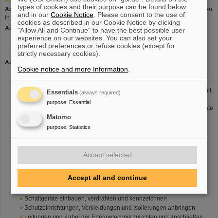
types of cookies and their purpose can be found below
Ausbildungszeit:
Die Ausbildungszeit beträgt 3 ½ Jahre. Bei guten Leistungen
and in our
Cookie Notice
. Please consent to the use of
in Schule und im Betrieb ist eine Verkürzung der Ausbildungszeit möglich.
cookies as described in our Cookie Notice by clicking
Ausbildungsort:
"Allow All and Continue" to have the best possible user
experience on our websites. You can also set your
Betrieb (Ausbildungswerkstatt und diverse Fachbereiche)
preferred preferences or refuse cookies (except for
Berufsschule (Heinrich-Emanuel-Merck-Schule)
strictly necessary cookies).
Ausbildungsinhalte:
Cookie notice and more Information
.
Baugruppen demontieren und montieren sowie Teile durch
mechanische Bearbeitung anpassen
Leitungen auswählen und zurichten sowie Baugruppen und Geräte mit
Essentials
(always required)
unterschiedlichen Anschlusstechniken verbinden
purpose
:
Essential
elektrische Geräte herstellen oder elektrische Anlagen errichten, Geräte
oder Anlagen in Betrieb nehmen
Matomo
Messverfahren und Messgeräte auswählen
purpose
:
Statistics
elektrische Größen messen, bewerten und berechnen
Kenndaten und Funktion von Baugruppen prüfen
Steuerschaltungen analysieren
Accept selected
Signale verfolgen und an Schnittstellen prüfen
systematische Fehlersuche durchführen
Accept all and continue
Steuerungen und Regelungen hinsichtlich ihrer Funktion prüfen und
bewerten
Schaltgeräte einbauen, verdrahten und kennzeichnen
Schutzeinrichtungen, Verkleidungen und Isolierungen anbringen
Leitungen und Kabel der Energietechnik zurichten und anschließen