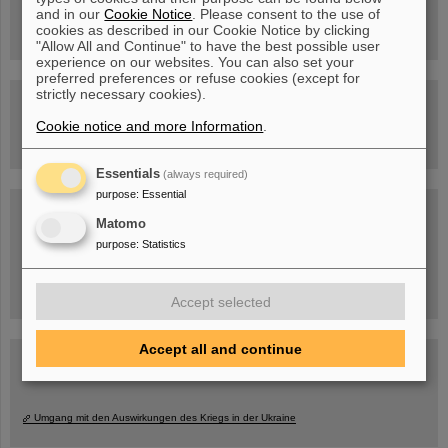
Rundflug über die FAIR-Baustelle
and in our
Cookie Notice
. Please consent to the use of
cookies as described in our Cookie Notice by clicking
"Allow All and Continue" to have the best possible user
experience on our websites. You can also set your
preferred preferences or refuse cookies (except for
strictly necessary cookies).
Besichtigung von GSI/FAIR –
jetzt Termin buchen!
Cookie notice and more Information
.
Essentials
(always required)
purpose
:
Essential
Blog Beam On
Matomo
Menschen
...hinter GSI und FAIR.
purpose
:
Statistics
Accept selected
Accept all and continue
Umgang mit den Auswirkungen des Kriegs in der Ukraine