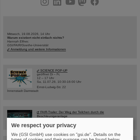
Mittwoch, 19.08.2026, 14 Uhr
Warum existiert nicht einfach nichts?
Hannah Elfner,
GSI/FAIR/Goethe-Universität
Anmeldung und weitere Informationen
SCIENCE POP-UP
geöffnet Di – Fr,
12 – 17 Uhr
Sa, 11.07.26, 10:30-16:00 Uhr
Ernst-Ludwig-Str. 22
Innenstadt Darmstadt
FAIR-Trailer: Der Weg der Teilchen durch die
Beschleunigeranlage
We respect your privacy
We (GSI GmbH) use cookies on "gsi.de". Details on the
types of cookies and their purpose can be found below