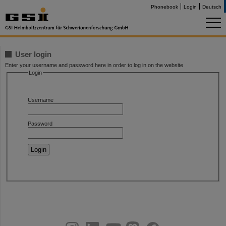
Phonebook
Login
Deutsch
User login
Enter your username and password here in order to log in on the website
Login
Username
Password
instagram
linkedin
youtube
helmholtz.social
facebook