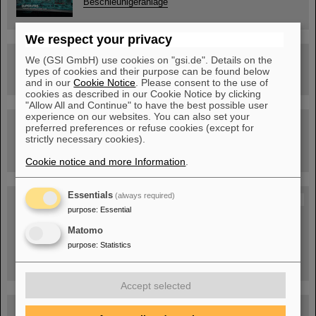
Beschleunigeranlage
We respect your privacy
Rundflug über die FAIR-Baustelle
We (GSI GmbH) use cookies on "gsi.de". Details on the
types of cookies and their purpose can be found below
and in our
Cookie Notice
. Please consent to the use of
cookies as described in our Cookie Notice by clicking
"Allow All and Continue" to have the best possible user
experience on our websites. You can also set your
Besichtigung von GSI/FAIR –
preferred preferences or refuse cookies (except for
jetzt Termin buchen!
strictly necessary cookies).
Cookie notice and more Information
.
Essentials
(always required)
Blog Beam On
purpose
:
Essential
Menschen
...hinter GSI und FAIR.
Matomo
purpose
:
Statistics
Accept selected