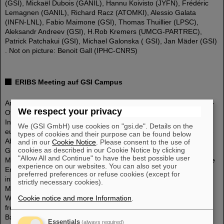
(GSI), Mickaёl Dubois (GANIL), Hannu Koivisto (JYFN), Frédéric
Lemagnen (GANIL), Richard Racz (ATOMKI), Alessio Galata
(INFN-LNL), Fabio Maimone (GSI), Thomas Thuillier (LPSC),
Aleksandr Andreev (GSI), H.Rob Kremers (UMCG-PARTREC),
Patrick Patchakui (GSI), Michael Galonska ( GSI), Jan Mäder (GSI)
. Not on picture: Benoit Gall (IPHC-CNRS)
ERIBS Meeting auf GSI Campus
Am 25.und 26. Oktober 2022 fand auf dem GSI Campus das Kick-
We respect your privacy
Off Meeting der EU Kollaboration ERIBS (European Research
Infrastructure – Beam Service) statt. Zehn Gäste aus verschieden
We (GSI GmbH) use cookies on "gsi.de". Details on the
europäischen Partnerinstitutionen und sieben Mitarbeiter der GSI-
types of cookies and their purpose can be found below
Abteilung Ionenquellen (IOS) trafen sich zu sehr intensiven
and in our
Cookie Notice
. Please consent to the use of
cookies as described in our Cookie Notice by clicking
Gesprächen und fruchtbaren Diskussionen. Diskutiert wurden die
"Allow All and Continue" to have the best possible user
Möglichkeiten und der Rahmen künftiger Zusammenarbeit und die
experience on our websites. You can also set your
Entwicklung von qualitativ hochwertigen Ionenstrahlen,
preferred preferences or refuse cookies (except for
insbesondere die Weiterentwicklung der Produktion von
strictly necessary cookies).
Metallionen unter Verwendung von EZR-Ionenquellen.
Cookie notice and more Information
.
Wieder einmal zeigte sich, dass ein vertrauensvolles und
freundschaftliches Verhältnis zwischen den einzelnen Instituten
Basis einer hochprofessionellen und erfolgsorientierten
Essentials
(always required)