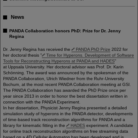
News
PANDA Collaboration honors PhD: Prize for Dr. Jenny
Regina
Dr. Jenny Regina has received the
PANDA PhD Prize
2022 for
her doctoral thesis "
Time for Hyperons. Development of Software
Tools for Reconstructing Hyperons at PANDA and HADES
"
at Uppsala University. Her doctoral advisor was Prof. Dr. Karin
Schönning. The award was announced by the spokesman of the
PANDA Collaboration, Ulrich Wiedner from the Ruhr-University
Bochum, at the most recent PANDA Collaboration meeting at GSI.
The PANDA Collaboration has awarded the PhD Prize once per
year since 2013 in order to honor the best dissertation written in
connection with the PANDA Experiment.
In her dissertation, Physicist Jenny Regina presented a detailed
simulation study of hyperons in the PANDA detector, developments
of time-based track reconstruction algorithms for PANDA and a
library for kinematic fitting in the
HADES
experiment. A candidate
for online track reconstruction algorithms on free streaming data
based on a 4D Cellular Automaton has been developed and is