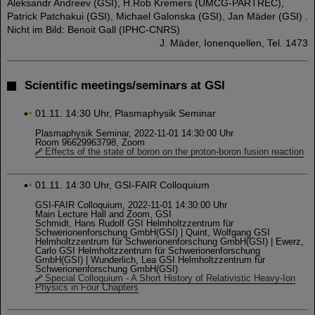
Aleksandr Andreev (GSI), H.Rob Kremers (UMCG-PARTREC),
Patrick Patchakui (GSI), Michael Galonska (GSI), Jan Mäder (GSI) .
Nicht im Bild: Benoit Gall (IPHC-CNRS)
J. Mäder, Ionenquellen, Tel. 1473
Scientific meetings/seminars at GSI
01.11. 14:30 Uhr, Plasmaphysik Seminar
Plasmaphysik Seminar, 2022-11-01 14:30:00 Uhr
Room 96629963798, Zoom
Effects of the state of boron on the proton-boron fusion reaction
01.11. 14:30 Uhr, GSI-FAIR Colloquium
GSI-FAIR Colloquium, 2022-11-01 14:30:00 Uhr
Main Lecture Hall and Zoom, GSI
Schmidt, Hans Rudolf GSI Helmholtzzentrum für
Schwerionenforschung GmbH(GSI) | Quint, Wolfgang GSI
Helmholtzzentrum für Schwerionenforschung GmbH(GSI) | Ewerz,
Carlo GSI Helmholtzzentrum für Schwerionenforschung
GmbH(GSI) | Wunderlich, Lea GSI Helmholtzzentrum für
Schwerionenforschung GmbH(GSI)
Special Colloquium - A Short History of Relativistic Heavy-Ion
Physics in Four Chapters