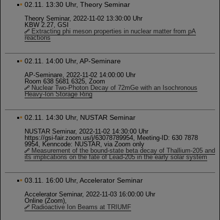
02.11. 13:30 Uhr, Theory Seminar
Theory Seminar, 2022-11-02 13:30:00 Uhr
KBW 2.27, GSI
Extracting phi meson properties in nuclear matter from pA
reactions
02.11. 14:00 Uhr, AP-Seminare
AP-Seminare, 2022-11-02 14:00:00 Uhr
Room 638 5681 6325, Zoom
Nuclear Two-Photon Decay of 72mGe with an Isochronous
Heavy-Ion Storage Ring
02.11. 14:30 Uhr, NUSTAR Seminar
NUSTAR Seminar, 2022-11-02 14:30:00 Uhr
https://gsi-fair.zoom.us/j/63078789954, Meeting-ID: 630 7878
9954, Kenncode: NUSTAR, via Zoom only
Measurement of the bound-state beta decay of Thallium-205 and
its implications on the fate of Lead-205 in the early solar system
03.11. 16:00 Uhr, Accelerator Seminar
Accelerator Seminar, 2022-11-03 16:00:00 Uhr
Online (Zoom),
Radioactive Ion Beams at TRIUMF