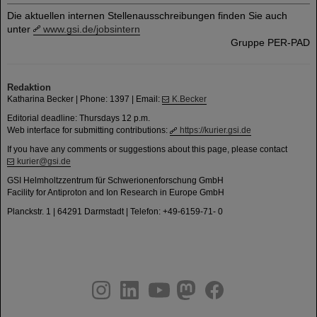
Die aktuellen internen Stellenausschreibungen finden Sie auch
unter
www.gsi.de/jobsintern
Gruppe PER-PAD
Redaktion
Katharina Becker | Phone: 1397 | Email:
K.Becker
Editorial deadline: Thursdays 12 p.m.
Web interface for submitting contributions:
https://kurier.gsi.de
If you have any comments or suggestions about this page, please contact
kurier@gsi.de
GSI Helmholtzzentrum für Schwerionenforschung GmbH
Facility for Antiproton and Ion Research in Europe GmbH
Planckstr. 1 | 64291 Darmstadt | Telefon: +49-6159-71- 0
instagram
linkedin
youtube
helmholtz.social
facebook