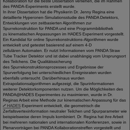
Kollaboration für die beste Dissertation verliehen, die im Rahmen
des PANDA-Experiments erstellt wurde.
In ihrer Dissertation hat die Physikerin Dr. Jenny Regina eine
detaillierte Hyperonen-Simulationsstudie des PANDA Detektors,
Entwicklungen von zeitbasierten Algorithmen zur
Spurrekonstruktion für PANDA und eine Programmbibliothek
zu kinematischen Anpassungen im HADES Experiment vorgestellt.
Ein Kandidat für online Spurrekonstruktions-Algorithmen wurde
entwickelt und getestet basierend auf einem 4-D
zellulären Automaten. Er nutzt Informationen vom PANDA Straw
Tube Tracker Detektor und ist dabei unabhängig vom Ursprungsort
des Teilchens. Die Qualitätssicherung
des Spurrekonstruktionsprozesses und Ergebnisse der
Spurverfolgung bei unterschiedlichen Ereignisraten wurden
ebenfalls untersucht. Darüberhinaus wurden
Extrapolationsalgorithmen aufgezeigt, die Spurinformationen
weiterer Detektorkomponenten nutzen. Um die Möglichkeiten des
PANDA@HADES Experimentes zu maximieren, wurde in Dr.
Reginas Arbeit eine Methode zur kinematischen Anpassung für das
HADES
Experiment entwickelt, die geometrisch die
Zerfallsvertexinformation neutraler Teilchen und Spurparameter wie
beispielsweise deren Impuls kombiniert. Dr. Regina hat ihre Arbeit
bei mehreren nationalen und internationalen Konferenzen, sowie in
Plenarvorträgen bei PANDA Kollaborationstreffen vorgestellt und