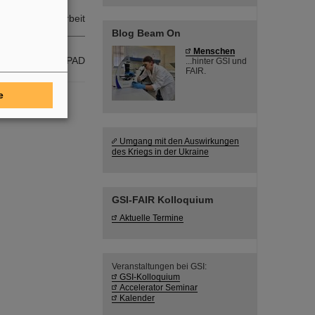
Öffentlichkeitsarbeit
Blog Beam On
ern
Menschen
Gruppe PER-PAD
...hinter GSI und
FAIR.
e
Umgang mit den Auswirkungen
des Kriegs in der Ukraine
GSI-FAIR Kolloquium
Aktuelle Termine
Veranstaltungen bei GSI:
GSI-Kolloquium
Accelerator Seminar
Kalender