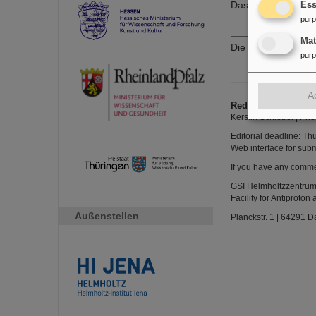
Das weitere Progr
Ess
pur
Ma
Die aktuellen inte
pur
A
Redaktion
Kerstin Schiebel | Pho
Editorial deadline: Th
Web interface for subm
If you have any comme
GSI Helmholtzzentru
Facility for Antiprot
Außenstellen
Planckstr. 1 | 64291 D