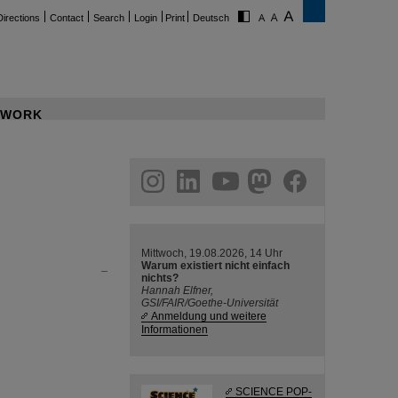
Directions
Contact
Search
Login
Print
Deutsch
WORK
ram
linkedin
youtube
helmholtz.social
facebook
Mittwoch, 19.08.2026, 14 Uhr
Warum existiert nicht einfach
nichts?
Hannah Elfner,
GSI/FAIR/Goethe-Universität
Anmeldung und weitere
Informationen
SCIENCE POP-