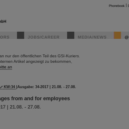
Phonebook
TORS
JOBS/CAREER
MEDIA/NEWS
@
 nur den öffentlichen Teil des GSI-Kuriers.
instag
nternen Artikel angezeigt zu bekommen,
itte an
KW:34
|
Ausgabe: 34-2017 | 21.08. - 27.08.
ages from and for employees
7 | 21.08. - 27.08.