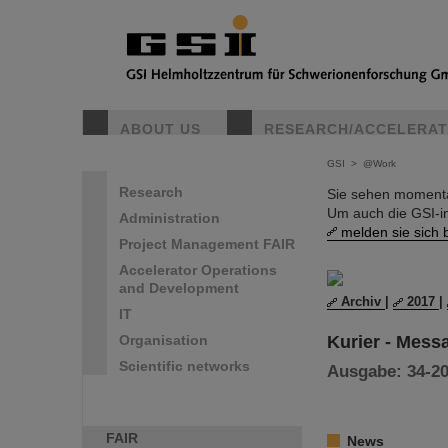
ABOUT US
RESEARCH/ACCELERA
GSI
>
@Work
Research
Sie sehen momentan
Um auch die GSI-i
Administration
melden sie sich b
Project Management FAIR
Accelerator Operations
and Development
Archiv
|
2017
|
IT
Kurier - Mess
Organisation
Scientific networks
Ausgabe: 34-201
FAIR
News