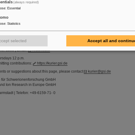
amm finden Sie auf unseren Webseiten
https://www.gsi.de/wfa
.
entials
(always required)
pose
:
Essential
tomo
rnen Stellenausschreibungen finden Sie auch unter
www.gsi.de/jobsint
pose
:
Statistics
ccept selected
Accept all and continu
ne: 1395 | Email:
K.Schiebel
ursdays 12 p.m.
itting contributions:
https://kurier.gsi.de
nts or suggestions about this page, please contact
kurier@gsi.de
m für Schwerionenforschung GmbH
on and Ion Research in Europe GmbH
armstadt | Telefon: +49-6159-71- 0