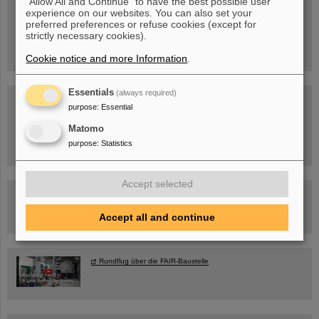
"Allow All and Continue" to have the best possible user
experience on our websites. You can also set your
Mittwoch, 19.08.2026, 14 Uhr
preferred preferences or refuse cookies (except for
Warum existiert nicht einfach nichts?
Hannah Elfner,
strictly necessary cookies).
GSI/FAIR/Goethe-Universität
Anmeldung und weitere Informationen
Cookie notice and more Information
.
Essentials
(always required)
SCIENCE POP-UP
purpose
:
Essential
geöffnet Di – Fr,
12 – 17 Uhr
Sa, 11.07.26, 10:30-16:00 Uhr
Matomo
Ernst-Ludwig-Str. 22
purpose
:
Statistics
Innenstadt Darmstadt
Accept selected
FAIR-Trailer: Der Weg der Teilchen durch die
Beschleunigeranlage
Accept all and continue
Rundflug über die FAIR-Baustelle