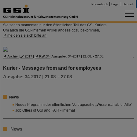
Phonebook
Login
Deutsch
Sie sehen momentan nur den öffentlichen Teil des GSI-Kuriers.
Um auch die GSI-internen Artikel angezeigt zu bekommen,
melden sie sich bitte an
Archiv
|
2017
|
KW:34
|
Ausgabe: 34-2017 | 21.08. - 27.08.
Kurier - Messages from and for employees
Ausgabe: 34-2017 | 21.08. - 27.08.
News
Neues Programm der öffentlichen Vortragsreihe „Wissenschaft für Alle“
Job Offers of GSI and FAIR - internal
News