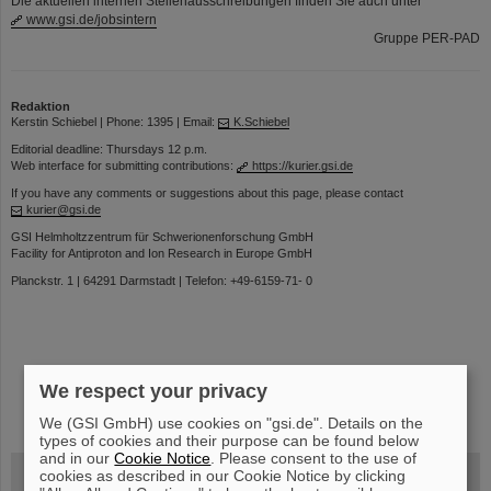
Die aktuellen internen Stellenausschreibungen finden Sie auch unter
www.gsi.de/jobsintern
Gruppe PER-PAD
Redaktion
Kerstin Schiebel | Phone: 1395 | Email:
K.Schiebel
Editorial deadline: Thursdays 12 p.m.
Web interface for submitting contributions:
https://kurier.gsi.de
If you have any comments or suggestions about this page, please contact
kurier@gsi.de
GSI Helmholtzzentrum für Schwerionenforschung GmbH
Facility for Antiproton and Ion Research in Europe GmbH
Planckstr. 1 | 64291 Darmstadt | Telefon: +49-6159-71- 0
We respect your privacy
instagram
linkedin
youtube
helmholtz.social
facebook
We (GSI GmbH) use cookies on "gsi.de". Details on the
types of cookies and their purpose can be found below
and in our
Cookie Notice
. Please consent to the use of
cookies as described in our Cookie Notice by clicking