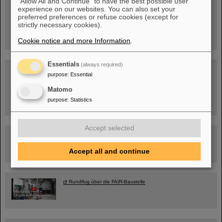
"Allow All and Continue" to have the best possible user
experience on our websites. You can also set your
Mittwoch, 19.08.2026, 14 Uhr
preferred preferences or refuse cookies (except for
Warum existiert nicht einfach nichts?
Hannah Elfner,
strictly necessary cookies).
GSI/FAIR/Goethe-Universität
Anmeldung und weitere Informationen
Cookie notice and more Information
.
Essentials
(always required)
SCIENCE POP-UP
purpose
:
Essential
geöffnet Di – Fr,
12 – 17 Uhr
Sa, 11.07.26, 10:30-16:00 Uhr
Matomo
Ernst-Ludwig-Str. 22
purpose
:
Statistics
Innenstadt Darmstadt
Accept selected
FAIR-Trailer: Der Weg der Teilchen durch die
Beschleunigeranlage
Accept all and continue
Rundflug über die FAIR-Baustelle