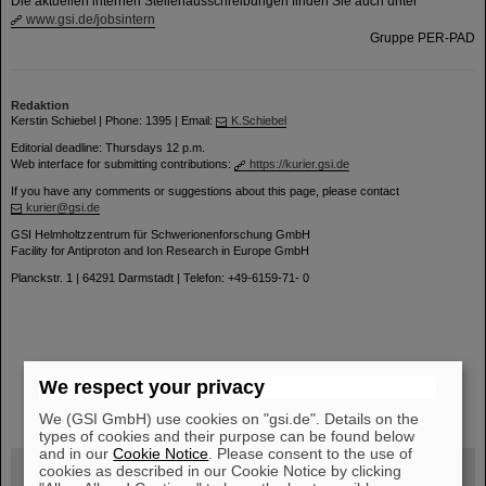
Die aktuellen internen Stellenausschreibungen finden Sie auch unter
www.gsi.de/jobsintern
Gruppe PER-PAD
Redaktion
Kerstin Schiebel | Phone: 1395 | Email:
K.Schiebel
Editorial deadline: Thursdays 12 p.m.
Web interface for submitting contributions:
https://kurier.gsi.de
If you have any comments or suggestions about this page, please contact
kurier@gsi.de
GSI Helmholtzzentrum für Schwerionenforschung GmbH
Facility for Antiproton and Ion Research in Europe GmbH
Planckstr. 1 | 64291 Darmstadt | Telefon: +49-6159-71- 0
We respect your privacy
instagram
linkedin
youtube
helmholtz.social
facebook
We (GSI GmbH) use cookies on "gsi.de". Details on the
types of cookies and their purpose can be found below
and in our
Cookie Notice
. Please consent to the use of
cookies as described in our Cookie Notice by clicking