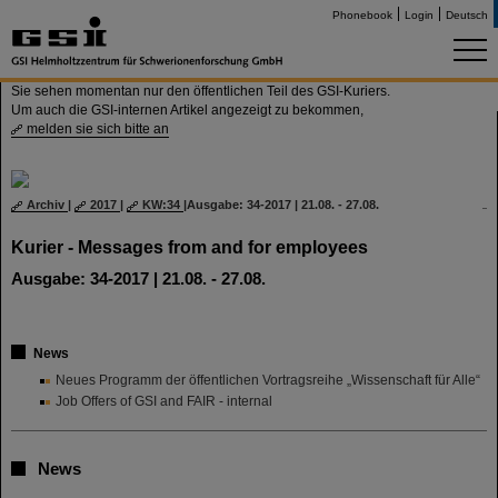
Phonebook
Login
Deutsch
Sie sehen momentan nur den öffentlichen Teil des GSI-Kuriers.
Um auch die GSI-internen Artikel angezeigt zu bekommen,
melden sie sich bitte an
Archiv
|
2017
|
KW:34
|
Ausgabe: 34-2017 | 21.08. - 27.08.
Kurier - Messages from and for employees
Ausgabe: 34-2017 | 21.08. - 27.08.
News
Neues Programm der öffentlichen Vortragsreihe „Wissenschaft für Alle“
Job Offers of GSI and FAIR - internal
News