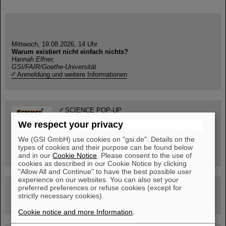
Mittwoch, 19.08.2026, 14 Uhr
Warum existiert nicht einfach nichts?
Hannah Elfner,
GSI/FAIR/Goethe-Universität
Anmeldung und weitere Informationen
SCIENCE POP-UP
geöffnet Di – Fr,
We respect your privacy
12 – 17 Uhr
Sa, 11.07.26, 10:30-16:00 Uhr
We (GSI GmbH) use cookies on "gsi.de". Details on the
Ernst-Ludwig-Str. 22
types of cookies and their purpose can be found below
Innenstadt Darmstadt
and in our
Cookie Notice
. Please consent to the use of
cookies as described in our Cookie Notice by clicking
"Allow All and Continue" to have the best possible user
experience on our websites. You can also set your
FAIR-Trailer: Der Weg der Teilchen durch die
preferred preferences or refuse cookies (except for
Beschleunigeranlage
strictly necessary cookies).
Cookie notice and more Information
.