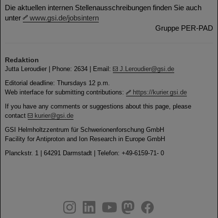
Die aktuellen internen Stellenausschreibungen finden Sie auch
unter
www.gsi.de/jobsintern
Gruppe PER-PAD
Redaktion
Jutta Leroudier | Phone: 2634 | Email:
J.Leroudier@gsi.de
Editorial deadline: Thursdays 12 p.m.
Web interface for submitting contributions:
https://kurier.gsi.de
If you have any comments or suggestions about this page, please
contact
kurier@gsi.de
GSI Helmholtzzentrum für Schwerionenforschung GmbH
Facility for Antiproton and Ion Research in Europe GmbH
Planckstr. 1 | 64291 Darmstadt | Telefon: +49-6159-71- 0
instagram
linkedin
youtube
helmholtz.social
facebook