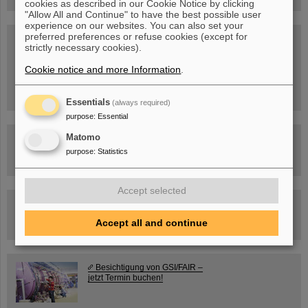
cookies as described in our Cookie Notice by clicking
"Allow All and Continue" to have the best possible user
experience on our websites. You can also set your
preferred preferences or refuse cookies (except for
SCIENCE POP-UP
strictly necessary cookies).
geöffnet Di – Fr,
12 – 17 Uhr
Sa, 11.07.26, 10:30-16:00 Uhr
Cookie notice and more Information
.
Ernst-Ludwig-Str. 22
Innenstadt Darmstadt
Essentials
(always required)
purpose
:
Essential
Matomo
FAIR-Trailer: Der Weg der Teilchen durch die
Beschleunigeranlage
purpose
:
Statistics
Accept selected
Rundflug über die FAIR-Baustelle
Accept all and continue
Besichtigung von GSI/FAIR –
jetzt Termin buchen!