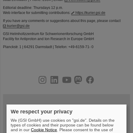
Editorial deadline: Thursdays 12 p.m.
Web interface for submitting contributions:
https://kurier.gsi.de
If you have any comments or suggestions about this page, please contact
kurier@gsi.de
GSI Helmholtzzentrum für Schwerionenforschung GmbH
Facility for Antiproton and Ion Research in Europe GmbH
Planckstr. 1 | 64291 Darmstadt | Telefon: +49-6159-71- 0
instagram
linkedin
youtube
helmholtz.social
facebook
We respect your privacy
Mittwoch, 19.08.2026, 14 Uhr
Warum existiert nicht einfach nichts?
We (GSI GmbH) use cookies on "gsi.de". Details on the
Hannah Elfner,
GSI/FAIR/Goethe-Universität
types of cookies and their purpose can be found below
Anmeldung und weitere Informationen
and in our
Cookie Notice
. Please consent to the use of