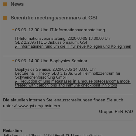
News
Scientific meetings/seminars at GSI
05.03. 13:00 Uhr, IT-Informationsveranstaltung
IT-Informationsveranstaltung, 2020-03-05 13:00:00 Uhr
SB2 2.239b ITEE-Diskussionsraum, GSI
Informationen rund um die IT für neue Kollegen und Kolleginnen
05.03. 14:00 Uhr, Biophysics Seminar
Biophysics Seminar, 2020-03-05 14:00:00 Uhr
Lecture hall, Theory SB3 3.170a, GSI Helmholtzzentrum für
Schwerionenforschung GmbH
Reduction of lung metastases in a mouse osteosarcoma model
treated with carbon ions and immune checkpoint inhibitors
Die aktuellen internen Stellenausschreibungen finden Sie auch
unter
www.gsi.de/jobsintern
Gruppe PER-PAD
Redaktion
Jutta Leroudier | Phone: 2634 | Email:
J.Leroudier@gsi.de