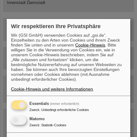
Innenstadt Darmstadt
FAIR-Trailer: Der Weg der Teilchen durch die
Wir respektieren Ihre Privatsphäre
Beschleunigeranlage
Wir (GSI GmbH) verwenden Cookies auf „gsi.de“.
Einzelheiten zu den Arten von Cookies und ihrem Zweck
finden Sie unten und in unserem
Cookie-Hinweis
. Bitte
willigen Sie in die Verwendung von Cookies ein, wie in
Rundflug über die FAIR-Baustelle
unserem Cookie-Hinweis beschrieben, indem Sie auf
„Alle zulassen und fortsetzen“ klicken, um die
bestmögliche Nutzererfahrung auf unseren Webseiten zu
haben. Sie können auch Ihre bevorzugten Einstellungen
vornehmen oder Cookies ablehnen (mit Ausnahme
unbedingt erforderlicher Cookies).
Besichtigung von GSI/FAIR –
jetzt Termin buchen!
Cookie-Hinweis und weitere Informationen
.
Essentials
(immer erforderlich)
Zweck
:
Unbedingt erforderliche Cookies
Blog Beam On
Matomo
Menschen
...hinter GSI und FAIR.
Zweck
:
Statistik-Cookies