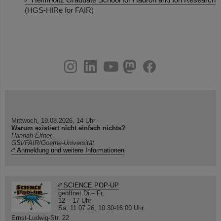
(HGS-HIRe for FAIR)
instagram
linkedin
youtube
helmholtz.social
facebook
Mittwoch, 19.08.2026, 14 Uhr
Warum existiert nicht einfach nichts?
Hannah Elfner,
GSI/FAIR/Goethe-Universität
Anmeldung und weitere Informationen
SCIENCE POP-UP
geöffnet Di – Fr,
12 – 17 Uhr
Sa, 11.07.26, 10:30-16:00 Uhr
Ernst-Ludwig-Str. 22