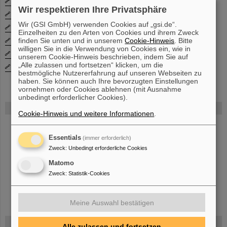
EMMI Opportunities
Wir respektieren Ihre Privatsphäre
EMMI for Members
Wir (GSI GmbH) verwenden Cookies auf „gsi.de“.
Acknowledging EMMI
Einzelheiten zu den Arten von Cookies und ihrem Zweck
finden Sie unten und in unserem
Cookie-Hinweis
. Bitte
EMMI Contact
willigen Sie in die Verwendung von Cookies ein, wie in
Helmholtz Alliance
unserem Cookie-Hinweis beschrieben, indem Sie auf
„Alle zulassen und fortsetzen“ klicken, um die
Alliance Publications
bestmögliche Nutzererfahrung auf unseren Webseiten zu
haben. Sie können auch Ihre bevorzugten Einstellungen
vornehmen oder Cookies ablehnen (mit Ausnahme
unbedingt erforderlicher Cookies).
FAIR
Cookie-Hinweis und weitere Informationen
.
Bei GSI entsteht das neue Beschleunigerzentrum FAIR.
Erfahren Sie mehr.
Essentials
(immer erforderlich)
Zweck
:
Unbedingt erforderliche Cookies
Matomo
Zweck
:
Statistik-Cookies
Meine Auswahl bestätigen
Gefördert von
Alle zulassen und fortsetzen