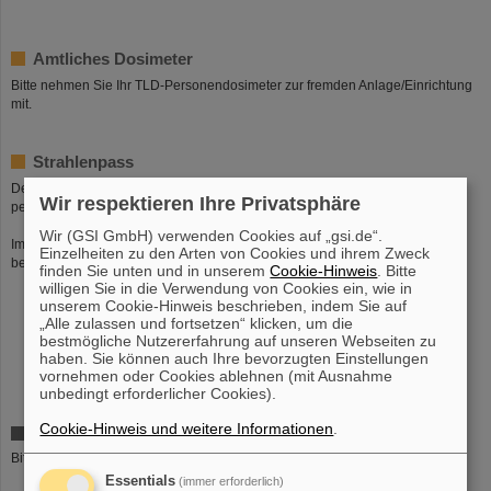
Amtliches Dosimeter
Bitte nehmen Sie Ihr TLD-Personendosimeter zur fremden Anlage/Einrichtung
mit.
Strahlenpass
Des weiteren benötigen Sie einen Strahlenpass. Ein Strahlenpass ist ein
Wir respektieren Ihre Privatsphäre
persönliches Dosis-Dokument, das Sie bei uns in der Abteilung erhalten.
Wir (GSI GmbH) verwenden Cookies auf „gsi.de“.
Im folgenden gibt es eine kleine Checkliste, was
vor Dienstreiseantritt
Einzelheiten zu den Arten von Cookies und ihrem Zweck
beachtet werden muss:
finden Sie unten und in unserem
Cookie-Hinweis
. Bitte
willigen Sie in die Verwendung von Cookies ein, wie in
Haben Sie Ihren Strahlenpass dabei?
unserem Cookie-Hinweis beschrieben, indem Sie auf
Ist die letzte Strahlenschutzuntersuchung nicht länger als 12 Monate
„Alle zulassen und fortsetzen“ klicken, um die
her?
bestmögliche Nutzererfahrung auf unseren Webseiten zu
Ist die letzte Strahlenschutzuntersuchung im Pass eingetragen?
haben. Sie können auch Ihre bevorzugten Einstellungen
Haben Sie auch Ihr amtliches GSI-Personendosimeter bei sich?
vornehmen oder Cookies ablehnen (mit Ausnahme
unbedingt erforderlicher Cookies).
Cookie-Hinweis und weitere Informationen
.
Achtung
Bitte beachten Sie, dass bei
Essentials
(immer erforderlich)
Fehlen des Strahlenpasses