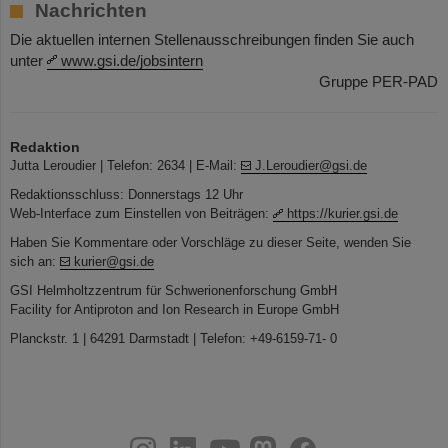
Nachrichten
Die aktuellen internen Stellenausschreibungen finden Sie auch
unter
www.gsi.de/jobsintern
Gruppe PER-PAD
Redaktion
Jutta Leroudier | Telefon: 2634 | E-Mail:
J.Leroudier@gsi.de
Redaktionsschluss: Donnerstags 12 Uhr
Web-Interface zum Einstellen von Beiträgen:
https://kurier.gsi.de
Haben Sie Kommentare oder Vorschläge zu dieser Seite, wenden Sie
sich an:
kurier@gsi.de
GSI Helmholtzzentrum für Schwerionenforschung GmbH
Facility for Antiproton and Ion Research in Europe GmbH
Planckstr. 1 | 64291 Darmstadt | Telefon: +49-6159-71- 0
instagram
linkedin
youtube
helmholtz.social
facebook