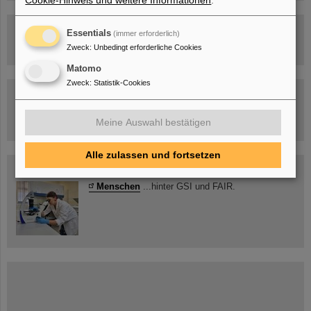
Cookie-Hinweis und weitere Informationen
.
Rundflug über die FAIR-Baustelle
Essentials
(immer erforderlich)
Zweck
:
Unbedingt erforderliche Cookies
Matomo
Zweck
:
Statistik-Cookies
Besichtigung von GSI/FAIR –
jetzt Termin buchen!
Meine Auswahl bestätigen
Alle zulassen und fortsetzen
Blog Beam On
Menschen
...hinter GSI und FAIR.