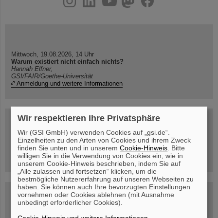
Mittwoch, 19.08.2026, 14 Uhr
Warum existiert nicht einfach nichts?
Hannah Elfner,
GSI/FAIR/Goethe-Universität
Anmeldung und weitere Informationen
Wir respektieren Ihre Privatsphäre
SCIENCE POP-UP
geöffnet Di – Fr,
Wir (GSI GmbH) verwenden Cookies auf „gsi.de“.
12 – 17 Uhr
Einzelheiten zu den Arten von Cookies und ihrem Zweck
Sa, 11.07.26, 10:30-16:00 Uhr
finden Sie unten und in unserem
Cookie-Hinweis
. Bitte
Ernst-Ludwig-Str. 22
willigen Sie in die Verwendung von Cookies ein, wie in
Innenstadt Darmstadt
unserem Cookie-Hinweis beschrieben, indem Sie auf
„Alle zulassen und fortsetzen“ klicken, um die
bestmögliche Nutzererfahrung auf unseren Webseiten zu
haben. Sie können auch Ihre bevorzugten Einstellungen
FAIR-Trailer: Der Weg der Teilchen durch die
vornehmen oder Cookies ablehnen (mit Ausnahme
Beschleunigeranlage
unbedingt erforderlicher Cookies).