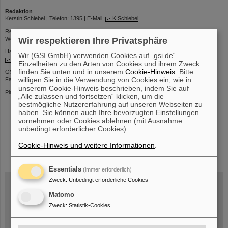
Redaktion
Kerstin Schiebel | Telefon: 1395 | E-Mail:
K.Schiebel
Redaktionsschluss: Donnerstags 12 Uhr
Web-Interface zum Einstellen von Beiträgen:
https://kurier.gsi.de
Wir respektieren Ihre Privatsphäre
Haben Sie Kommentare oder Vorschläge zu dieser Seite, wenden Sie sich an:
Wir (GSI GmbH) verwenden Cookies auf „gsi.de“.
kurier@gsi.de
Einzelheiten zu den Arten von Cookies und ihrem Zweck
finden Sie unten und in unserem
Cookie-Hinweis
. Bitte
GSI Helmholtzzentrum für Schwerionenforschung GmbH
willigen Sie in die Verwendung von Cookies ein, wie in
Facility for Antiproton and Ion Research in Europe GmbH
unserem Cookie-Hinweis beschrieben, indem Sie auf
Planckstr. 1 | 64291 Darmstadt | Telefon: +49-6159-71- 0
„Alle zulassen und fortsetzen“ klicken, um die
bestmögliche Nutzererfahrung auf unseren Webseiten zu
haben. Sie können auch Ihre bevorzugten Einstellungen
vornehmen oder Cookies ablehnen (mit Ausnahme
unbedingt erforderlicher Cookies).
Cookie-Hinweis und weitere Informationen
.
instagram
linkedin
youtube
helmholtz.social
facebook
Essentials
(immer erforderlich)
Zweck
:
Unbedingt erforderliche Cookies
Matomo
Mittwoch, 19.08.2026, 14 Uhr
Zweck
:
Statistik-Cookies
Warum existiert nicht einfach nichts?
Hannah Elfner,
GSI/FAIR/Goethe-Universität
Anmeldung und weitere Informationen