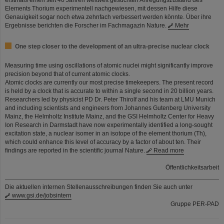
erstmals einen seit 40 Jahren weltweit gesuchten Anregungszustand des
Elements Thorium experimentell nachgewiesen, mit dessen Hilfe diese
Genauigkeit sogar noch etwa zehnfach verbessert werden könnte. Über ihre
Ergebnisse berichten die Forscher im Fachmagazin Nature.
Mehr
One step closer to the development of an ultra-precise nuclear clock
Measuring time using oscillations of atomic nuclei might significantly improve
precision beyond that of current atomic clocks.
Atomic clocks are currently our most precise timekeepers. The present record
is held by a clock that is accurate to within a single second in 20 billion years.
Researchers led by physicist PD Dr. Peter Thirolf and his team at LMU Munich
and including scientists and engineers from Johannes Gutenberg University
Mainz, the Helmholtz Institute Mainz, and the GSI Helmholtz Center for Heavy
Ion Research in Darmstadt have now experimentally identified a long-sought
excitation state, a nuclear isomer in an isotope of the element thorium (Th),
which could enhance this level of accuracy by a factor of about ten. Their
findings are reported in the scientific journal Nature.
Read more
Öffentlichkeitsarbeit
Die aktuellen internen Stellenausschreibungen finden Sie auch unter
www.gsi.de/jobsintern
Gruppe PER-PAD