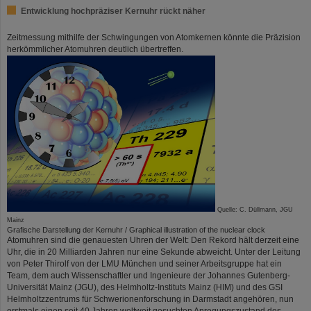
Entwicklung hochpräziser Kernuhr rückt näher
Zeitmessung mithilfe der Schwingungen von Atomkernen könnte die Präzision
herkömmlicher Atomuhren deutlich übertreffen.
Quelle: C. Düllmann, JGU
Mainz
Grafische Darstellung der Kernuhr / Graphical illustration of the nuclear clock
Atomuhren sind die genauesten Uhren der Welt: Den Rekord hält derzeit eine
Uhr, die in 20 Milliarden Jahren nur eine Sekunde abweicht. Unter der Leitung
von Peter Thirolf von der LMU München und seiner Arbeitsgruppe hat ein
Team, dem auch Wissenschaftler und Ingenieure der Johannes Gutenberg-
Universität Mainz (JGU), des Helmholtz-Instituts Mainz (HIM) und des GSI
Helmholtzzentrums für Schwerionenforschung in Darmstadt angehören, nun