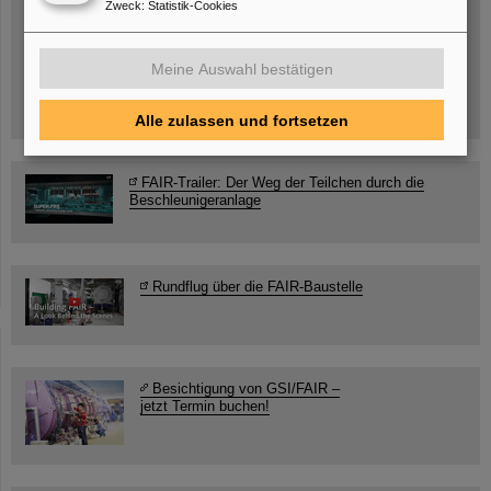
Zweck
:
Statistik-Cookies
SCIENCE POP-UP
geöffnet Di – Fr,
12 – 17 Uhr
Sa, 11.07.26, 10:30-16:00 Uhr
Meine Auswahl bestätigen
Ernst-Ludwig-Str. 22
Innenstadt Darmstadt
Alle zulassen und fortsetzen
FAIR-Trailer: Der Weg der Teilchen durch die
Beschleunigeranlage
Rundflug über die FAIR-Baustelle
Besichtigung von GSI/FAIR –
jetzt Termin buchen!