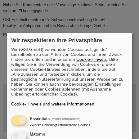
Haben Sie Kommentare oder Vorschläge zu dieser Seite, wenden Sie
sich an:
kurier@gsi.de
GSI Helmholtzzentrum für Schwerionenforschung GmbH
Facility for Antiproton and Ion Research in Europe GmbH
Planckstr. 1 | 64291 Darmstadt | Telefon: +49-6159-71- 0
Wir respektieren Ihre Privatsphäre
Wir (GSI GmbH) verwenden Cookies auf „gsi.de“.
Einzelheiten zu den Arten von Cookies und ihrem Zweck
finden Sie unten und in unserem
Cookie-Hinweis
. Bitte
willigen Sie in die Verwendung von Cookies ein, wie in
instagram
linkedin
youtube
helmholtz.social
facebook
unserem Cookie-Hinweis beschrieben, indem Sie auf
„Alle zulassen und fortsetzen“ klicken, um die
bestmögliche Nutzererfahrung auf unseren Webseiten zu
haben. Sie können auch Ihre bevorzugten Einstellungen
vornehmen oder Cookies ablehnen (mit Ausnahme
unbedingt erforderlicher Cookies).
Mittwoch, 19.08.2026, 14 Uhr
Cookie-Hinweis und weitere Informationen
.
Warum existiert nicht einfach nichts?
Hannah Elfner,
GSI/FAIR/Goethe-Universität
Essentials
(immer erforderlich)
Anmeldung und weitere Informationen
Zweck
:
Unbedingt erforderliche Cookies
Matomo