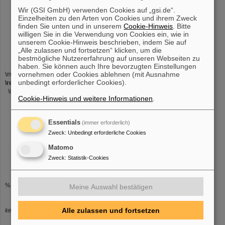
ändert \newcommand in
Wir (GSI GmbH) verwenden Cookies auf „gsi.de“.
\renewcommand
Einzelheiten zu den Arten von Cookies und ihrem Zweck
finden Sie unten und in unserem
Cookie-Hinweis
. Bitte
und
willigen Sie in die Verwendung von Cookies ein, wie in
unserem Cookie-Hinweis beschrieben, indem Sie auf
modifiziert den gewünschten Teil.
„Alle zulassen und fortsetzen“ klicken, um die
bestmögliche Nutzererfahrung auf unseren Webseiten zu
haben. Sie können auch Ihre bevorzugten Einstellungen
vornehmen oder Cookies ablehnen (mit Ausnahme
\makeatletter
unbedingt erforderlicher Cookies).
\renewcommand*\l@section[2]{%
  \ifnum \c@tocdepth >\z@
Cookie-Hinweis und weitere Informationen
.
    \addpenalty\@secpenalty
    \addvspace{1.0em \@plus\p@}%
    \setlength\@tempdima{1.5em}%
Essentials
(immer erforderlich)
    \begingroup
Zweck
:
Unbedingt erforderliche Cookies
       \parindent \z@ \rightskip \@pnumwidth
       \parfillskip -\@pnumwidth
Matomo
       \leavevmode \bfseries
Zweck
:
Statistik-Cookies
       \advance\leftskip\@tempdima
       \hskip -\leftskip
       #1\nobreak\hfil \nobreak\hb@xt@\@pnumwidth{\hss #2}\par
%      #1\nobreak\hfil \nobreak\par%
Meine Auswahl bestätigen
Alle zulassen und fortsetzen
keine Seitenzahl bei den
section
-Einträgen