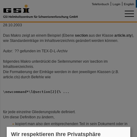
Telefonbuch
Login
English
28.10.2003
Das Makro zeigt an einem Beispiel (Ebene
section
aus der Klasse
article.sty
),
wie Standardeinträge im Inhaltsverzeichnis geändert werden können.
Autor: ?? gefunden im TEX-D-L-Archiv
folgendes Makro unterdrückt die Seitennummer von \section im
Inhaltsverzeichnis.
Die Formatierung der Einträge werden in den jeweiligen Klassen (z.B.
article.cls) durch Befehle wie
\newcommand*\l@section[2]{% ...
für jede einzelne Gliederungsstufe definiert.
Um diese Definition zu ändern,
kopiert man also den entsprechenden Teil in sein Dokument oder in
einen eigenen Style-File
Wir respektieren Ihre Privatsphäre