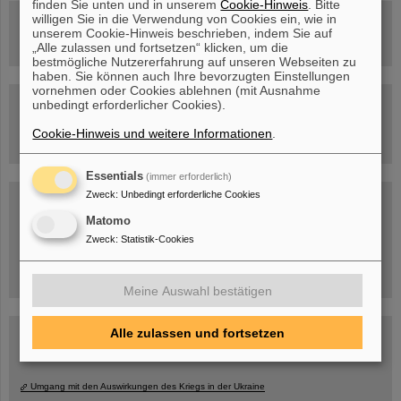
finden Sie unten und in unserem
Cookie-Hinweis
. Bitte
willigen Sie in die Verwendung von Cookies ein, wie in
Rundflug über die FAIR-Baustelle
unserem Cookie-Hinweis beschrieben, indem Sie auf
„Alle zulassen und fortsetzen“ klicken, um die
bestmögliche Nutzererfahrung auf unseren Webseiten zu
haben. Sie können auch Ihre bevorzugten Einstellungen
vornehmen oder Cookies ablehnen (mit Ausnahme
Besichtigung von GSI/FAIR –
unbedingt erforderlicher Cookies).
jetzt Termin buchen!
Cookie-Hinweis und weitere Informationen
.
Essentials
(immer erforderlich)
Zweck
:
Unbedingt erforderliche Cookies
Blog Beam On
Menschen
...hinter GSI und FAIR.
Matomo
Zweck
:
Statistik-Cookies
Meine Auswahl bestätigen
Alle zulassen und fortsetzen
Umgang mit den Auswirkungen des Kriegs in der Ukraine