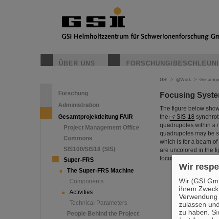
ÜBER UNS
FORSCHUNG/BESCHLEUN
GSI
>
@Work
>
Gesamtpr
Forschung
Focusing Syst
Administration
The figure below show
Gesamtprojektleitung FAIR
the
SIS-18
synchrotr
quadrupoles within a m
Project Management Office
quadrupoles may be swi
Commons
which is for a beam of
SIS100/SIS18 (SIS)
are uncolored in the f
focusing).
Super-FRS
Wir respe
The Super-FRS Machine
Wir (GSI Gmb
Components
ihrem Zweck
Activities
Verwendung v
Technical Parameters
zulassen und
zu haben. Si
People Behind the Project