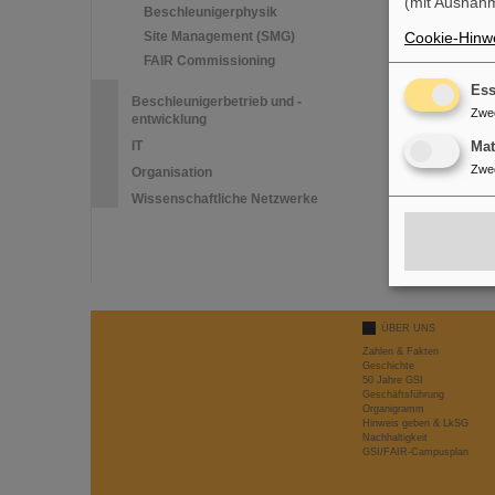
(mit Ausnahm
Beschleunigerphysik
Site Management (SMG)
Cookie-Hinwe
FAIR Commissioning
Ess
Beschleunigerbetrieb und -
Zwe
entwicklung
IT
Ma
Zwe
Organisation
Wissenschaftliche Netzwerke
ÜBER UNS
Zahlen & Fakten
Geschichte
50 Jahre GSI
Geschäftsführung
Organigramm
Hinweis geben & LkSG
Nachhaltigkeit
GSI/FAIR-Campusplan