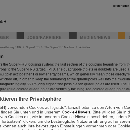
Telefonbuch
IGER
JOBS/KARRIERE
MEDIEN/NEWS
ojektleitung FAIR
>
Super-FRS
>
The Super-FRS Machine
>
Activities
em
s the Super-FRS focusing system: the last section of the coupling beamline from t
ons to the Super-FRS target, FPF0. The quadrupole triplets or doublets are used as a 
ultiplet act together. For low energy beams, which generally mean those directly 
tched off, in order to keep the remaining active quadrupoles well into their working 
 magnetic rigidity 55 Tm, only eight of the possible ten quadrupoles are used. Th
igure (blue-colored quadrupoles are vertically focusing, red-colored quadrupoles ar
ktieren Ihre Privatsphäre
H) verwenden Cookies auf „gsi.de“. Einzelheiten zu den Arten von Co
 finden Sie unten und in unserem
Cookie-Hinweis
. Bitte willigen Sie in 
on Cookies ein, wie in unserem Cookie-Hinweis beschrieben, indem Si
 fortsetzen“ klicken, um die bestmögliche Nutzererfahrung auf unsere
e können auch Ihre bevorzugten Einstellungen vornehmen oder Cooki