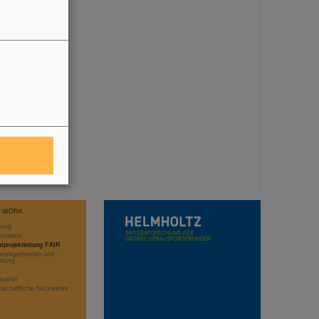
T WORK
hung
stration
projektleitung FAIR
eunigerbetrieb und -
klung
sation
schaftliche Netzwerke