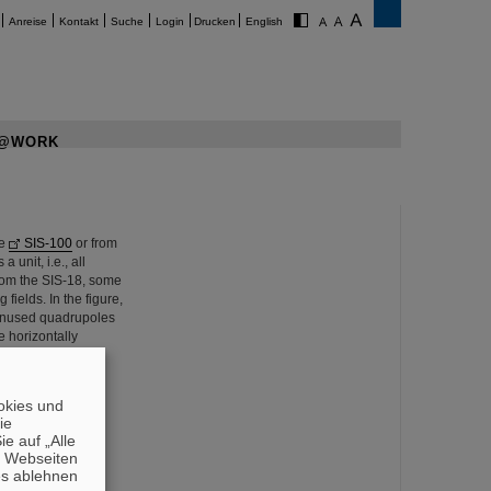
Anreise
Kontakt
Suche
Login
Drucken
English
@WORK
he
SIS-100
or from
unit, i.e., all
from the SIS-18, some
fields. In the figure,
e unused quadrupoles
e horizontally
okies und
die
e auf „Alle
n Webseiten
es ablehnen