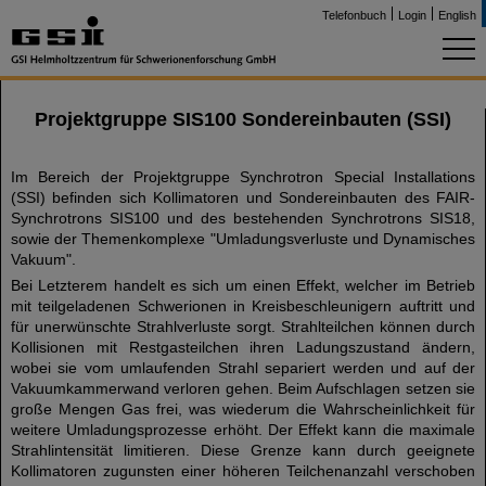
Telefonbuch
Login
English
Projektgruppe SIS100 Sondereinbauten (SSI)
Im Bereich der Projektgruppe Synchrotron Special Installations
(SSI) befinden sich Kollimatoren und Sondereinbauten des FAIR-
Synchrotrons SIS100 und des bestehenden Synchrotrons SIS18,
sowie der Themenkomplexe "Umladungsverluste und Dynamisches
Vakuum".
Bei Letzterem handelt es sich um einen Effekt, welcher im Betrieb
mit teilgeladenen Schwerionen in Kreisbeschleunigern auftritt und
für unerwünschte Strahlverluste sorgt. Strahlteilchen können durch
Kollisionen mit Restgasteilchen ihren Ladungszustand ändern,
wobei sie vom umlaufenden Strahl separiert werden und auf der
Vakuumkammerwand verloren gehen. Beim Aufschlagen setzen sie
große Mengen Gas frei, was wiederum die Wahrscheinlichkeit für
weitere Umladungsprozesse erhöht. Der Effekt kann die maximale
Strahlintensität limitieren. Diese Grenze kann durch geeignete
Kollimatoren zugunsten einer höheren Teilchenanzahl verschoben