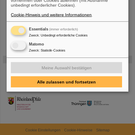
vornehmen oder Cookies ablehnen (mit Ausnahme
Bei GSI entsteht das neue Beschleunigerzentrum FAIR.
Erfahren Sie
unbedingt erforderlicher Cookies).
mehr.
Cookie-Hinweis und weitere Informationen
.
Essentials
(immer erforderlich)
Zweck
:
Unbedingt erforderliche Cookies
Matomo
Zweck
:
Statistik-Cookies
Gefördert von
Meine Auswahl bestätigen
HMWK
Alle zulassen und fortsetzen
TMWWDG
Cookie Einstellungen
Cookie-Hinweise
Sitemap