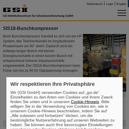
Telefonbuch
Login
English
SIS18-Bunchkompressor
Beim Bunchkompressor handelt es sich um ein HF-
System, das Teilchenbündel im longitudinalen
Phasenraum um 90° dreht. Dadurch wird ein
anfangs langer Bunch mit kleiner
Energieunschärfe in einen kurzen Bunch mit
entsprechend höherer Impulsunschärfe
umgewandelt. Der SIS18-Bunchkompressor kann
Pulse von bis zu 40 kV Gapspannung erzeugen.
Wir respektieren Ihre Privatsphäre
©
Wir (GSI GmbH) verwenden Cookies auf „gsi.de“.
SIS18-Bunchkompressor
Einzelheiten zu den Arten von Cookies und ihrem Zweck
finden Sie unten und in unserem
Cookie-Hinweis
. Bitte
willigen Sie in die Verwendung von Cookies ein, wie in
unserem Cookie-Hinweis beschrieben, indem Sie auf
„Alle zulassen und fortsetzen“ klicken, um die
bestmögliche Nutzererfahrung auf unseren Webseiten zu
FAIR
haben. Sie können auch Ihre bevorzugten Einstellungen