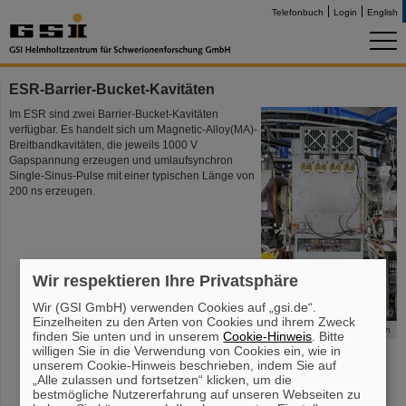
Telefonbuch
Login
English
ESR-Barrier-Bucket-Kavitäten
Im ESR sind zwei Barrier-Bucket-Kavitäten
verfügbar. Es handelt sich um Magnetic-Alloy(MA)-
Breitbandkavitäten, die jeweils 1000 V
Gapspannung erzeugen und umlaufsynchron
Single-Sinus-Pulse mit einer typischen Länge von
200 ns erzeugen.
Wir respektieren Ihre Privatsphäre
Wir (GSI GmbH) verwenden Cookies auf „gsi.de“.
©
Einzelheiten zu den Arten von Cookies und ihrem Zweck
ESR-Barrier-Bucket-Kavitäten
finden Sie unten und in unserem
Cookie-Hinweis
. Bitte
willigen Sie in die Verwendung von Cookies ein, wie in
unserem Cookie-Hinweis beschrieben, indem Sie auf
„Alle zulassen und fortsetzen“ klicken, um die
bestmögliche Nutzererfahrung auf unseren Webseiten zu