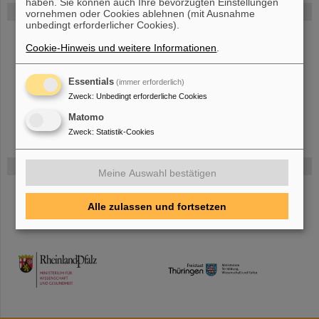
haben. Sie können auch Ihre bevorzugten Einstellungen
FAIR
vornehmen oder Cookies ablehnen (mit Ausnahme
unbedingt erforderlicher Cookies).
Bei GSI entsteht das neue Beschleunigerzentrum FAIR.
Erfahren Sie
Cookie-Hinweis und weitere Informationen
.
mehr.
Essentials
(immer erforderlich)
Zweck
:
Unbedingt erforderliche Cookies
Matomo
Zweck
:
Statistik-Cookies
Gefördert von
Meine Auswahl bestätigen
HMWK
Alle zulassen und fortsetzen
TMWWDG