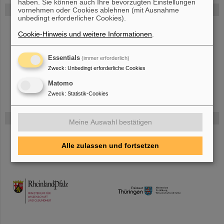
haben. Sie können auch Ihre bevorzugten Einstellungen
FAIR
vornehmen oder Cookies ablehnen (mit Ausnahme
unbedingt erforderlicher Cookies).
Bei GSI entsteht das neue Beschleunigerzentrum FAIR.
Erfahren Sie
Cookie-Hinweis und weitere Informationen
.
mehr.
Essentials
(immer erforderlich)
Zweck
:
Unbedingt erforderliche Cookies
Matomo
Zweck
:
Statistik-Cookies
Gefördert von
Meine Auswahl bestätigen
HMWK
Alle zulassen und fortsetzen
TMWWDG