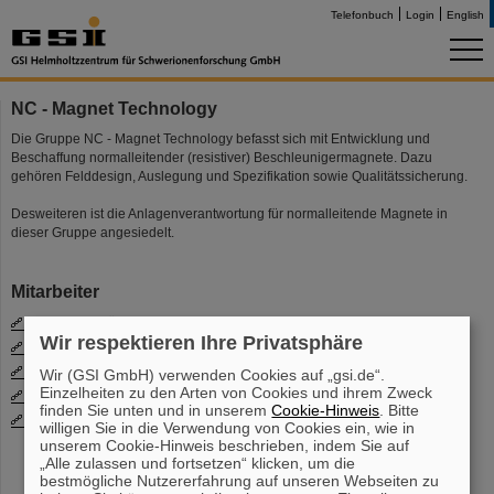
Telefonbuch
Login
English
NC - Magnet Technology
Die Gruppe NC - Magnet Technology befasst sich mit Entwicklung und
Beschaffung normalleitender (resistiver) Beschleunigermagnete. Dazu
gehören Felddesign, Auslegung und Spezifikation sowie Qualitätssicherung.
Desweiteren ist die Anlagenverantwortung für normalleitende Magnete in
dieser Gruppe angesiedelt.
Mitarbeiter
Dr. Carsten Mühle
(Gruppenleitung NC - Magnet Technology)
Wir respektieren Ihre Privatsphäre
Dr. Hanno Leibrock
Dr. Peter Rottländer
Wir (GSI GmbH) verwenden Cookies auf „gsi.de“.
Einzelheiten zu den Arten von Cookies und ihrem Zweck
Martin Eibach
finden Sie unten und in unserem
Cookie-Hinweis
. Bitte
Vaishnavi Srinivasan
willigen Sie in die Verwendung von Cookies ein, wie in
unserem Cookie-Hinweis beschrieben, indem Sie auf
„Alle zulassen und fortsetzen“ klicken, um die
bestmögliche Nutzererfahrung auf unseren Webseiten zu