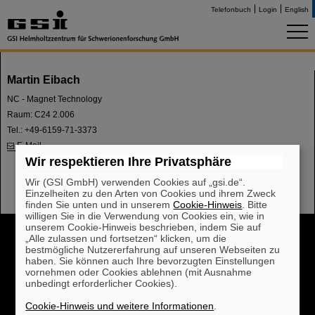
Telefonbuch
Login
English
Martin Eibach
NC - Magnet Technology
Raum: C24 2.006
Tel.: +49-6159-71-3373
E-Mail
Wir respektieren Ihre Privatsphäre
Wir (GSI GmbH) verwenden Cookies auf „gsi.de“.
Einzelheiten zu den Arten von Cookies und ihrem Zweck
finden Sie unten und in unserem
Cookie-Hinweis
. Bitte
willigen Sie in die Verwendung von Cookies ein, wie in
unserem Cookie-Hinweis beschrieben, indem Sie auf
Cookie Einstellungen
Cookie-Hinweise
Sitemap
„Alle zulassen und fortsetzen“ klicken, um die
Impressum
Datenschutz
Haftungsausschluss
bestmögliche Nutzererfahrung auf unseren Webseiten zu
haben. Sie können auch Ihre bevorzugten Einstellungen
Urheberrecht
Erklärung zur Barrierefreiheit
vornehmen oder Cookies ablehnen (mit Ausnahme
unbedingt erforderlicher Cookies).
Cookie-Hinweis und weitere Informationen
.