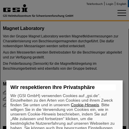
Telefonbuch
Login
English
Magnet Laboratory
Von der Gruppe Magnet Laboratory werden Magnetfeldvermessungen zur
Charakterisierung von Beschleunigermagneten durchgeführt. Die dafür
notwendigen Messanlagen werden selbst entwickelt.
Aus den Messwerten werden Betriebsdaten für die Beschleuniger abgeleitet
und zur Verfügung gestellt.
Die Felderfassung (Sensorik) für die Magnetfeldregelung im
Beschleunigerbetrieb wird ebenfalls von der Gruppe betreut.
Mitarbeiter
Wir respektieren Ihre Privatsphäre
Kamal Khoutam
Wir (GSI GmbH) verwenden Cookies auf „gsi.de“.
Thomas Knapp
Einzelheiten zu den Arten von Cookies und ihrem Zweck
finden Sie unten und in unserem
Cookie-Hinweis
. Bitte
Mischa Weipert
willigen Sie in die Verwendung von Cookies ein, wie in
unserem Cookie-Hinweis beschrieben, indem Sie auf
„Alle zulassen und fortsetzen“ klicken, um die
bestmögliche Nutzererfahrung auf unseren Webseiten zu
haben. Sie können auch Ihre bevorzugten Einstellungen