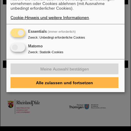
FAIR
vornehmen oder Cookies ablehnen (mit Ausnahme
unbedingt erforderlicher Cookies).
Bei GSI entsteht das neue Beschleunigerzentrum FAIR.
Erfahren Sie
mehr.
Cookie-Hinweis und weitere Informationen
.
Essentials
(immer erforderlich)
Zweck
:
Unbedingt erforderliche Cookies
Matomo
Zweck
:
Statistik-Cookies
Gefördert von
Meine Auswahl bestätigen
HMWK
Alle zulassen und fortsetzen
TMWWDG