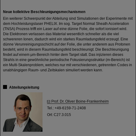
Neue kollektive Beschleunigungsmechanismen
Ein weiterer Schwerpunkt der Abteilung sind Simulationen der Experimente mit
dem Hochleistungslaser PHELIX. Im sog. Target Normal Sheath Acceleration
(TNSA) Prozess trifft ein Laser auf eine dünne Folie, die sofort ionisiert wird.
Die Elektronen verlassen das Material wesentlich schneller als die viel
schwereren Ionen, dadurch wird ein starkes Raumladungsfeld erzeugt. Eine
dünne Verunreinigungsschicht auf der Folie, die unter anderem aus Protonen
besteht, wird in diesem Raumladungsfeld beschleunigt. Die Beschleunigung
findet auf einem μm-Bereich hinter dem Target statt. Das injizieren dieses
Strahls in eine gewöhnliche periodische Fokusierungsstruktur (m-Bereich) ist
ein Multi-Skalenproblem, welches nur mit verschiedenen, getrennten Codes in
unabhängigen Raum- und Zeitskalen simuliert werden kann.
Abteilungsleitung
Prof. Dr. Oliver Boine-Frankenheim
Tel.: +49-6159-71-2408
Ort: C27.3.015