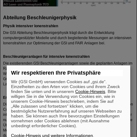
Abteilung Beschleunigerphysik
Physik intensiver Ionenstrahlen
Die GSI Abteilung Beschleunigerphysik trägt durch die Entwicklung
computergestützter Modelle und durch begleitende Messungen an intensiven
Ionenstrahlen zur Optimierung der GSI und FAIR Anlagen bei.
Beschleunigeranlagen für intensive Ionenstrahlen
Die existierenden GSI Beschleunigeranlagen sowie die geplanten Anlagen im
Rahmen des FAIR Projekts stehen im Fokus der Aktivitäten der Abteilung.
Wir respektieren Ihre Privatsphäre
Weiterhin gibt es enge Zusammenarbeiten mit der europäischen
Großforschungseinrichtung CERN und mit den Brookhaven National
Wir (GSI GmbH) verwenden Cookies auf „gsi.de“.
Laboratory (USA).
Einzelheiten zu den Arten von Cookies und ihrem Zweck
finden Sie unten und in unserem
Cookie-Hinweis
. Bitte
willigen Sie in die Verwendung von Cookies ein, wie in
Entwicklung und Überprüfung von Computermodellen für Ionenstrahlen
unserem Cookie-Hinweis beschrieben, indem Sie auf
Die Mitglieder der Abteilung liefern durch die Entwicklung und Auswertung von
„Alle zulassen und fortsetzen“ klicken, um die
Computermodellen wesentliche Beiträge zur Kontrolle und Messung von
bestmögliche Nutzererfahrung auf unseren Webseiten zu
intensiven Ionenstrahlen in den GSI und FAIR Anlagen. Da die Modelle immer
haben. Sie können auch Ihre bevorzugten Einstellungen
nur einen Teilbereich der kollektiven Wechselwirkung abbilden können, ist die
vornehmen oder Cookies ablehnen (mit Ausnahme
Überprüfung der Modelle durch gezielte Experimente entscheidend. Diese
unbedingt erforderlicher Cookies).
Messungen werden hauptsächlich an den Anlagen der GSI sowie des CERN
Cookie-Hinweis und weitere Informationen
.
durchgeführt.