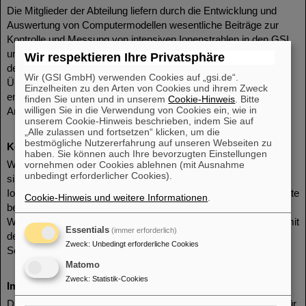
Die Mitglieder der Abteilung liefern durch die Entwicklung und
Auswertung von Computermodellen wesentliche Beiträge zur
Kontrolle und Messung von intensiven Ionenstrahlen in den GSI
und FAIR Anlagen. Da die Modelle immer nur einen Teilbereich
Wir respektieren Ihre Privatsphäre
der kollektiven Wechselwirkung abbilden können, ist die
Wir (GSI GmbH) verwenden Cookies auf „gsi.de“.
Überprüfung der Modelle durch gezielte Experimente
Einzelheiten zu den Arten von Cookies und ihrem Zweck
entscheidend. Diese Messungen werden hauptsächlich an den
finden Sie unten und in unserem
Cookie-Hinweis
. Bitte
willigen Sie in die Verwendung von Cookies ein, wie in
Anlagen der GSI sowie des CERN durchgeführt.
unserem Cookie-Hinweis beschrieben, indem Sie auf
„Alle zulassen und fortsetzen“ klicken, um die
bestmögliche Nutzererfahrung auf unseren Webseiten zu
Kollektive Effekte in Ionenstrahlen
haben. Sie können auch Ihre bevorzugten Einstellungen
Wichtige Leistungsparameter moderner Beschleunigeranlagen
vornehmen oder Cookies ablehnen (mit Ausnahme
unbedingt erforderlicher Cookies).
sind vor allem die Intensität und die Qualität des beschleunigten
Ionenstrahls. Diese werden hauptsächlich durch kollektive Effekte
Cookie-Hinweis und weitere Informationen
.
beschränkt, welche durch die elektromagnetische
Wechselwirkung der Strahlionen untereinander (
Raumladung
), mit
Essentials
(immer erforderlich)
der Beschleunigerumgebung (
Impedanzen
) sowie mit
Zweck
:
Unbedingt erforderliche Cookies
Sekundärelektronen (
Elektronenwolken
) hervorgerufen werden.
Matomo
Zweck
:
Statistik-Cookies
Impedanzen
Die Resistive-Wand-Impedanz ist die hauptsächliche Ursache für