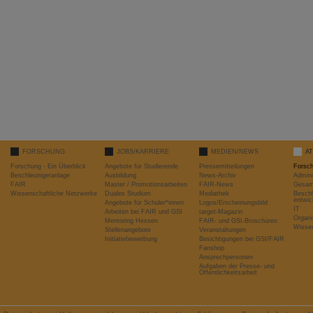
FORSCHUNG
JOBS/KARRIERE
MEDIEN/NEWS
A
Forschung - Ein Überblick
Angebote für Studierende
Pressemitteilungen
Forsc
Beschleunigeranlage
Ausbildung
News-Archiv
Admini
FAIR
Master / Promotionsarbeiten
FAIR-News
Gesamt
Wissenschaftliche Netzwerke
Duales Studium
Mediathek
Beschl
entwic
Angebote für Schüler*innen
Logos/Erscheinungsbild
IT
Arbeiten bei FAIR und GSI
target-Magazin
Organi
Mentoring Hessen
FAIR- und GSI-Broschüren
Wissen
Stellenangebote
Veranstaltungen
Initiativbewerbung
Besichtigungen bei GSI/FAIR
Fanshop
Ansprechpersonen
Aufgaben der Presse- und
Öffentlichkeitsarbeit