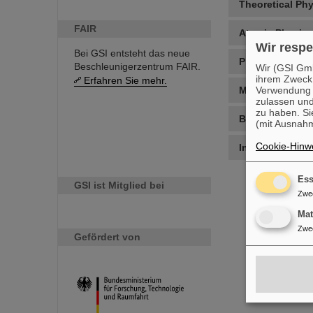
Theoretical Ph
FAIR
Atomic Physics
Wir respe
Bei GSI entsteht das neue
Plasma Physic
Beschleunigerzentrum FAIR.
Wir (GSI Gmb
ihrem Zweck
Erfahren Sie mehr.
Verwendung v
Materials Rese
zulassen und
zu haben. Si
Biophysics & 
(mit Ausnahm
Cookie-Hinwe
Information Te
Ess
GSI ist Mitglied bei
Zwe
Ma
Zwe
Gefördert von