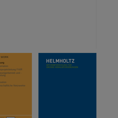
T WORK
hung
stration
projektleitung FAIR
eunigerbetrieb und -
klung
sation
schaftliche Netzwerke