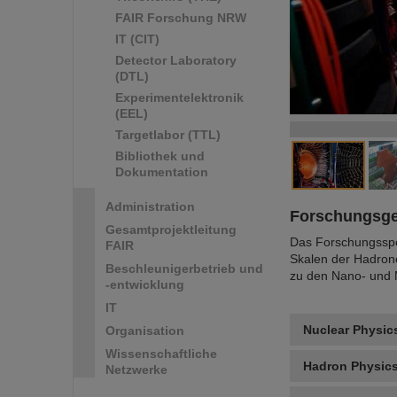
FAIR Forschung NRW
IT (CIT)
Detector Laboratory
(DTL)
Experimentelektronik
(EEL)
Targetlabor (TTL)
Bibliothek und
Dokumentation
Administration
Forschungsge
Gesamtprojektleitung
Das Forschungsspe
FAIR
Skalen der Hadron
Beschleunigerbetrieb und
zu den Nano- und M
-entwicklung
IT
Nuclear Physic
Organisation
Wissenschaftliche
Hadron Physic
Netzwerke