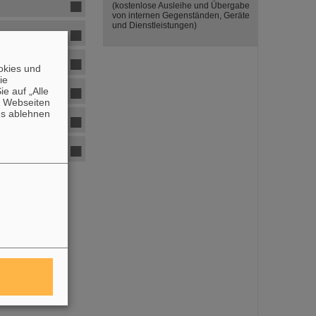
(kostenlose Ausleihe und Übergabe
von internen Gegenständen, Geräte
und Dienstleistungen)
okies und
die
e auf „Alle
n Webseiten
es ablehnen