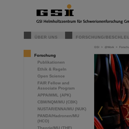
ÜBER UNS
FORSCHUNG/BESCHLE
GSI
>
@Work
>
Forsch
Forschung
Publikationen
Ethik & Regeln
Open Science
FAIR Fellow and
Associate Program
APPA/MML (APK)
CBM/NQM/MU (CBK)
NUSTAR/ENNA/MU (NUK)
PANDA/Hadronen/MU
(HCO)
Theorie/MU (THE)