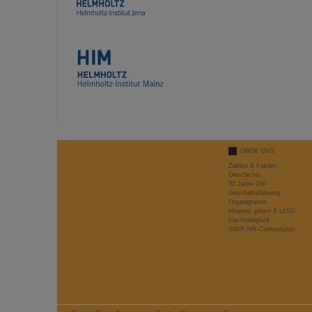
ÜBER UNS
Zahlen & Fakten
Geschichte
50 Jahre GSI
Geschäftsführung
Organigramm
Hinweis geben & LkSG
Nachhaltigkeit
GSI/FAIR-Campusplan