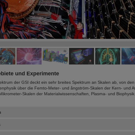
©
©
©
biete und Experimente
ktrum der GSI deckt ein sehr breites Spektrum an Skalen ab, von de
enphysik über die Femto-Meter- und ångström-Skalen der Kern- und At
ikrometer-Skalen der Materialwissenschaften, Plasma- und Biophysik
s
s