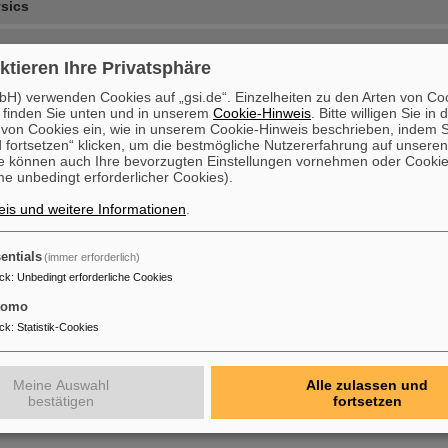
ysics
ktieren Ihre Privatsphäre
s
H) verwenden Cookies auf „gsi.de“. Einzelheiten zu den Arten von Co
 finden Sie unten und in unserem
Cookie-Hinweis
. Bitte willigen Sie in 
on Cookies ein, wie in unserem Cookie-Hinweis beschrieben, indem Si
arch
 fortsetzen“ klicken, um die bestmögliche Nutzererfahrung auf unsere
e können auch Ihre bevorzugten Einstellungen vornehmen oder Cooki
Medical Developments
e unbedingt erforderlicher Cookies).
is und weitere Informationen
.
chnology
entials
(immer erforderlich)
ck
:
Unbedingt erforderliche Cookies
tomo
ck
:
Statistik-Cookies
Meine Auswahl
Alle zulassen und
bestätigen
fortsetzen