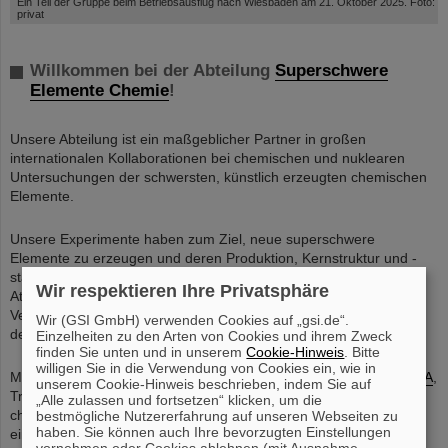
Ein Teil der Gruppe beim Betriebsausflug nach Wiesbaden am 21. Oktober 2025. Foto:
privat
Willkommen bei der Abteilung
Superschwere
Elemente Chemie
!
Unsere Abteilung ist ein maßgeblicher Partner in großen
internationalen Kollaborationen bei chemischen und nuklearen
Untersuchungen der schwersten, künstlich erzeugten chemischen
Elemente.
Unsere Experimente haben zum Ziel, neue superschwere
Elemente zu erzeugen und deren Produktion, Kernstruktur und -
stabilität zu untersuchen. In Chemieexperimenten mit einzelnen
Wir respektieren Ihre Privatsphäre
Atomen dieser Transactinoide-Elemente wird ihr chemisches
Verhalten und damit die Stuktur des Periodensystems im Bereich
Wir (GSI GmbH) verwenden Cookies auf „gsi.de“.
der schwersten Elemente untersucht.
Einzelheiten zu den Arten von Cookies und ihrem Zweck
finden Sie unten und in unserem
Cookie-Hinweis
. Bitte
willigen Sie in die Verwendung von Cookies ein, wie in
Mit dem UNILAC Beschleuniger, dem Rückstoßseparator
TASCA
,
unserem Cookie-Hinweis beschrieben, indem Sie auf
Transurantargets und der notwendigen Infrastruktur für kern­
„Alle zulassen und fortsetzen“ klicken, um die
chemische Experimente mit Transactiniden verfügt GSI über
bestmögliche Nutzererfahrung auf unseren Webseiten zu
haben. Sie können auch Ihre bevorzugten Einstellungen
einmalige experimentelle Möglichkeiten. An der Johannes
vornehmen oder Cookies ablehnen (mit Ausnahme