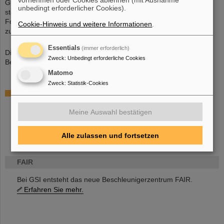
Gutenberg-Universität Mainz und dem Helmholtz-Institut Mainz
unbedingt erforderlicher Cookies).
stehen komplementäre Installationen beispielsweise am
Forschungsreaktor TRIGA Mainz und dem Transuran-Targetlabor
Cookie-Hinweis und weitere Informationen
.
zur Verfügung.
Essentials
(immer erforderlich)
Die experimentellen Arbeiten werden durch quantenchemische
Zweck
:
Unbedingt erforderliche Cookies
Berechnungen ergänzt.
Matomo
Zweck
:
Statistik-Cookies
Besuchen Sie uns auf den
superheavies
und
TASCA
Webseiten!
Meine Auswahl bestätigen
Alle zulassen und fortsetzen
FAIR
Bei GSI entsteht das neue Beschleunigerzentrum FAIR.
Erfahren Sie mehr.