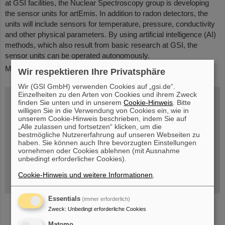
at GSI facilities, the Nuclear Spectroscopy group is developing
the sensor units for artEmis. In addition to radon detectors, the
units will include sensors for temperature, pressure, conductivity
and other physical parameters. By using artificial intelligence (AI)
methods, which also result from basic research at GSI, the
sensor units can be operated autonomously.
More information on the artEmis project can be found
here
.
Wir respektieren Ihre Privatsphäre
Wir (GSI GmbH) verwenden Cookies auf „gsi.de“.
Einzelheiten zu den Arten von Cookies und ihrem Zweck
Wissenschaftlicher Jahresbericht
finden Sie unten und in unserem
Cookie-Hinweis
. Bitte
willigen Sie in die Verwendung von Cookies ein, wie in
Herunterladen der neuesten Ausgabe
unserem Cookie-Hinweis beschrieben, indem Sie auf
„Alle zulassen und fortsetzen“ klicken, um die
Internationales Sommerstudenten -Programm
bestmögliche Nutzererfahrung auf unseren Webseiten zu
haben. Sie können auch Ihre bevorzugten Einstellungen
Stellenangebote
vornehmen oder Cookies ablehnen (mit Ausnahme
unbedingt erforderlicher Cookies).
Doktor- und Diplom- arbeiten
Cookie-Hinweis und weitere Informationen
.
Wissenschaftliche Sitzungen/Seminare bei GSI
Essentials
(immer erforderlich)
Zweck
:
Unbedingt erforderliche Cookies
Matomo