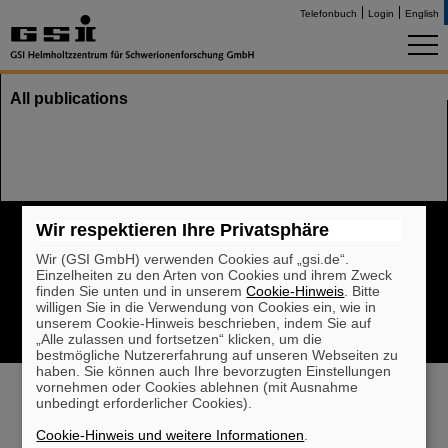
Telefonbuch
Login
English
All publications
Cookie Einstellungen
Cookie-Hinweise
Sitemap
Wir respektieren Ihre Privatsphäre
Impressum
Datenschutz
Haftungsausschluss
Wir (GSI GmbH) verwenden Cookies auf „gsi.de“.
Urheberrecht
Erklärung zur Barrierefreiheit
Einzelheiten zu den Arten von Cookies und ihrem Zweck
finden Sie unten und in unserem
Cookie-Hinweis
. Bitte
willigen Sie in die Verwendung von Cookies ein, wie in
unserem Cookie-Hinweis beschrieben, indem Sie auf
„Alle zulassen und fortsetzen“ klicken, um die
bestmögliche Nutzererfahrung auf unseren Webseiten zu
haben. Sie können auch Ihre bevorzugten Einstellungen
vornehmen oder Cookies ablehnen (mit Ausnahme
unbedingt erforderlicher Cookies).
Cookie-Hinweis und weitere Informationen
.