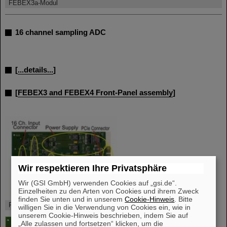
FEBEX3a-Modul
16 channel sampling ADC
[
...details...
]
[
FEBEX3 and FEBEX4 Front-Panel assembly
]
Wir respektieren Ihre Privatsphäre
Wir (GSI GmbH) verwenden Cookies auf „gsi.de“.
Einzelheiten zu den Arten von Cookies und ihrem Zweck
finden Sie unten und in unserem
Cookie-Hinweis
. Bitte
FEBEX3a - Labelled
willigen Sie in die Verwendung von Cookies ein, wie in
unserem Cookie-Hinweis beschrieben, indem Sie auf
„Alle zulassen und fortsetzen“ klicken, um die