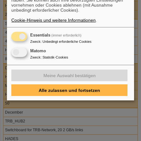
vornehmen oder Cookies ablehnen (mit Ausnahme
HADES
unbedingt erforderlicher Cookies).
24
Cookie-Hinweis und weitere Informationen
.
September
48VDistribution
Essentials
(immer erforderlich)
48V Distribution card
Zweck
:
Unbedingt erforderliche Cookies
HADES
Matomo
Zweck
:
Statistik-Cookies
80
December
Meine Auswahl bestätigen
HADES_RPCs
Motherboard for the RPC-Detector FEE, short version
Alle zulassen und fortsetzen
HADES
50
December
TRB_HUB2
Switchboard for TRB-Network, 20 2 GB/s links
HADES