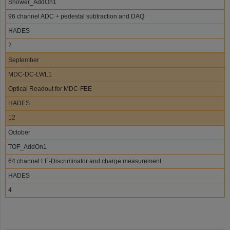
Shower_AddOn1
96 channel ADC + pedestal subtraction and DAQ
HADES
2
September
MDC-DC-LWL1
Optical Readout for MDC-FEE
HADES
12
October
TOF_AddOn1
64 channel LE-Discriminator and charge measurement
HADES
4