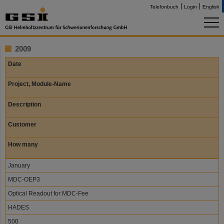
Telefonbuch
Login
English
2009
Date
Project, Module-Name
Description
Customer
How many
January
MDC-OEP3
Optical Readout for MDC-Fee
HADES
500