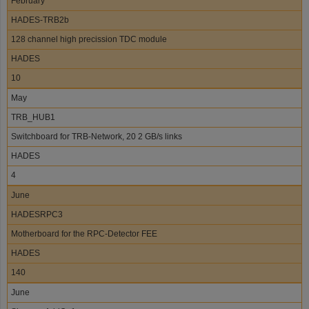
February
HADES-TRB2b
128 channel high precission TDC module
HADES
10
May
TRB_HUB1
Switchboard for TRB-Network, 20 2 GB/s links
HADES
4
June
HADESRPC3
Motherboard for the RPC-Detector FEE
HADES
140
June