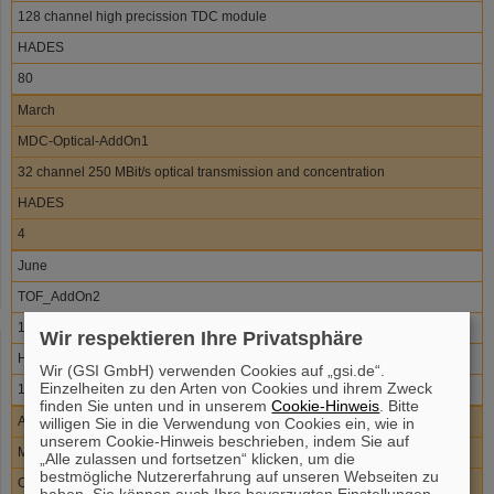
128 channel high precission TDC module
HADES
80
March
MDC-Optical-AddOn1
32 channel 250 MBit/s optical transmission and concentration
HADES
4
June
TOF_AddOn2
128 channel LE-Discriminator and charge measurement
Wir respektieren Ihre Privatsphäre
HADES
Wir (GSI GmbH) verwenden Cookies auf „gsi.de“.
Einzelheiten zu den Arten von Cookies und ihrem Zweck
18
finden Sie unten und in unserem
Cookie-Hinweis
. Bitte
August
willigen Sie in die Verwendung von Cookies ein, wie in
unserem Cookie-Hinweis beschrieben, indem Sie auf
MDC-DC-LWL1
„Alle zulassen und fortsetzen“ klicken, um die
bestmögliche Nutzererfahrung auf unseren Webseiten zu
Optical Readout for MDC-FEE
haben. Sie können auch Ihre bevorzugten Einstellungen