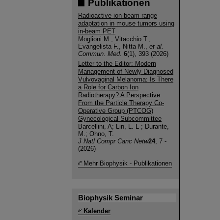
Publikationen
Radioactive ion beam range
adaptation in mouse tumors using
in-beam PET
Moglioni M., Vitacchio T.,
Evangelista F., Nitta M.,
et al.
Commun. Med.
6
(1), 393 (2026)
Letter to the Editor: Modern
Management of Newly Diagnosed
Vulvovaginal Melanoma: Is There
a Role for Carbon Ion
Radiotherapy? A Perspective
From the Particle Therapy Co-
Operative Group (PTCOG)
Gynecological Subcommittee
Barcellini, A; Lin, L. L ; Durante,
M.; Ohno, T.
J Natl Compr Canc Netw
24
, 7 -
(2026)
Mehr Biophysik - Publikationen
Biophysik Seminar
Kalender