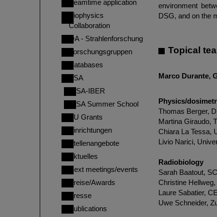
Beamtime application
environment betwe
Biophysics
DSG, and on the mo
Collaboration
QA - Strahlenforschung
Topical t
Forschungsgruppen
Databases
Marco Durante, G
ESA
ESA-IBER
Physics/dosimetry
ESA Summer School
Thomas Berger, D
EU Grants
Martina Giraudo, T
Einrichtungen
Chiara La Tessa, Un
Livio Narici, Unive
Stellenangebote
Aktuelles
Radiobiology
Next meetings/events
Sarah Baatout, S
Preise/Awards
Christine Hellwe
Laure Sabatier, C
Presse
Uwe Schneider, Zu
Publications