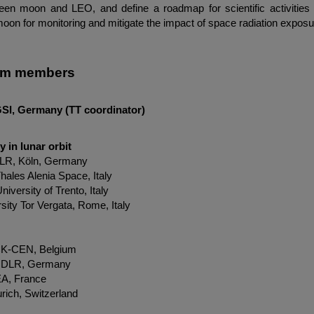
en moon and LEO, and define a roadmap for scientific activities
on for monitoring and mitigate the impact of space radiation exposu
eam members
SI, Germany (TT coordinator)
 in lunar orbit
LR, Köln, Germany
hales Alenia Space, Italy
iversity of Trento, Italy
rsity Tor Vergata, Rome, Italy
CK-CEN, Belgium
g, DLR, Germany
EA, France
rich, Switzerland