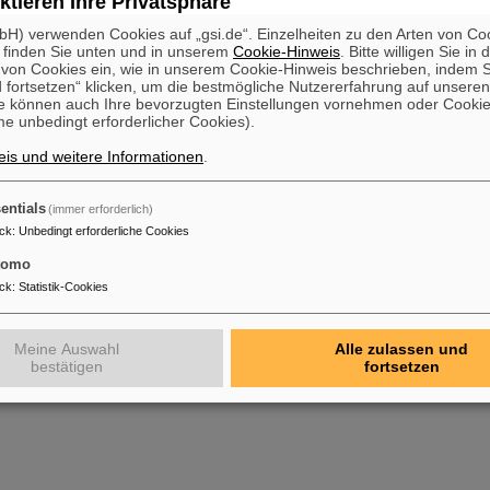
ktieren Ihre Privatsphäre
H) verwenden Cookies auf „gsi.de“. Einzelheiten zu den Arten von Co
 finden Sie unten und in unserem
Cookie-Hinweis
. Bitte willigen Sie in 
on Cookies ein, wie in unserem Cookie-Hinweis beschrieben, indem Si
 fortsetzen“ klicken, um die bestmögliche Nutzererfahrung auf unsere
e können auch Ihre bevorzugten Einstellungen vornehmen oder Cooki
e unbedingt erforderlicher Cookies).
is und weitere Informationen
.
entials
(immer erforderlich)
ck
:
Unbedingt erforderliche Cookies
tomo
ck
:
Statistik-Cookies
Meine Auswahl
Alle zulassen und
bestätigen
fortsetzen