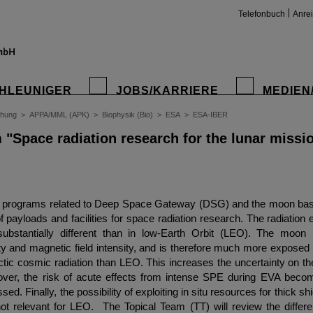
Telefonbuch
Anre
HLEUNIGER
JOBS/KARRIERE
MEDIEN
chung
>
APPA/MML (APK)
>
Biophysik (Bio)
>
ESA
>
ESA-IBER
 "Space radiation research for the lunar missi
 programs related to Deep Space Gateway (DSG) and the moon base 
 payloads and facilities for space radiation research. The radiation
ubstantially different than in low-Earth Orbit (LEO). The moon
y and magnetic field intensity, and is therefore much more exposed 
ctic cosmic radiation than LEO. This increases the uncertainty on th
eover, the risk of acute effects from intense SPE during EVA becom
ed. Finally, the possibility of exploiting in situ resources for thick sh
not relevant for LEO. The Topical Team (TT) will review the differ