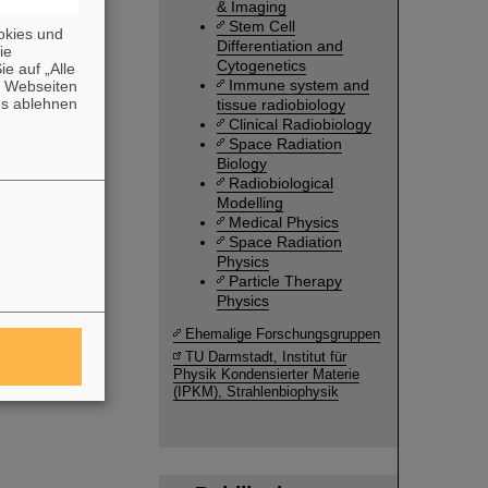
& Imaging
Stem Cell
okies und
Differentiation and
die
Cytogenetics
e auf „Alle
Immune system and
n Webseiten
es ablehnen
tissue radiobiology
Clinical Radiobiology
Space Radiation
Biology
Radiobiological
Modelling
Medical Physics
Space Radiation
Physics
Particle Therapy
Physics
Ehemalige Forschungsgruppen
TU Darmstadt, Institut für
Physik Kondensierter Materie
(IPKM), Strahlenbiophysik