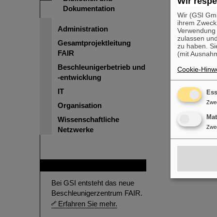
Wir respe
Dokumentation
Wir (GSI Gmb
ihrem Zweck
Administration
Verwendung v
zulassen und
Gesamtprojektleitung
zu haben. Si
FAIR
(mit Ausnahm
Beschleunigerbetrieb und
Cookie-Hinwe
-entwicklung
IT
Ess
Zwe
Organisation
Ma
Wissenschaftliche
Zwe
Netzwerke
FAIR
Bei GSI entsteht das neue
Beschleunigerzentrum FAIR.
Erfahren Sie mehr.