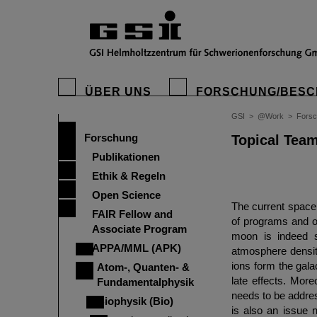
ÜBER UNS
FORSCHUNG/BESC
GSI
>
@Work
>
Fors
Forschung
Topical Team
Publikationen
Ethik & Regeln
Open Science
The current space
FAIR Fellow and
of programs and of
Associate Program
moon is indeed s
APPA/MML (APK)
atmosphere densit
ions form the gala
Atom-, Quanten- &
late effects. Mor
Fundamentalphysik
needs to be address
Biophysik (Bio)
is also an issue 