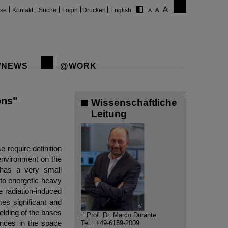
ise
Kontakt
Suche
Login
Drucken
English
/NEWS
@WORK
ons"
Wissenschaftliche
Leitung
require definition
 environment on the
 has a very small
to energetic heavy
e radiation-induced
es significant and
©
ielding of the bases
Prof. Dr. Marco Durante
ences in the space
Tel.: +49-6159-2009