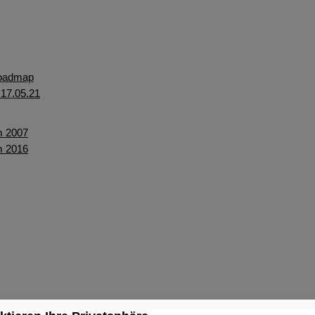
Roadmap
17.05.21
m 2007
m 2016