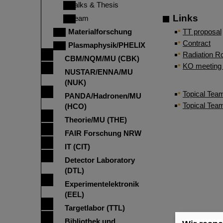
Talks & Thesis
Links
Team
Materialforschung
TT proposal
Contract
Plasmaphysik/PHELIX
Radiation 
CBM/NQM/MU (CBK)
KO meeting 
NUSTAR/ENNA/MU
(NUK)
Topical Tea
PANDA/Hadronen/MU
Topical Tea
(HCO)
Theorie/MU (THE)
FAIR Forschung NRW
IT (CIT)
Detector Laboratory
(DTL)
Experimentelektronik
(EEL)
Targetlabor (TTL)
Bibliothek und