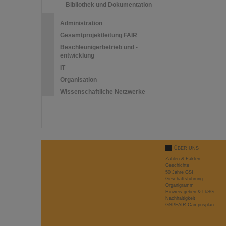
Bibliothek und Dokumentation
Administration
Gesamtprojektleitung FAIR
Beschleunigerbetrieb und -
entwicklung
IT
Organisation
Wissenschaftliche Netzwerke
ÜBER UNS
Zahlen & Fakten
Geschichte
50 Jahre GSI
Geschäftsführung
Organigramm
Hinweis geben & LkSG
Nachhaltigkeit
GSI/FAIR-Campusplan