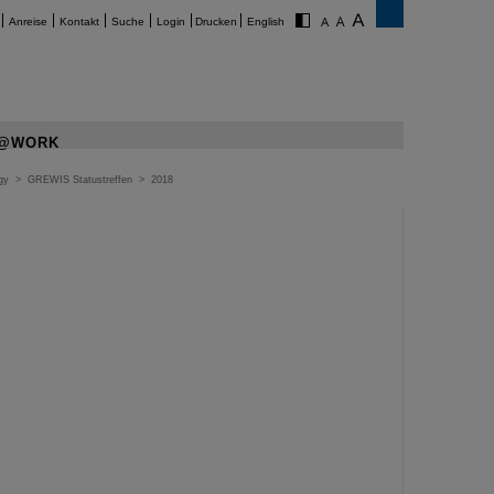
Anreise
Kontakt
Suche
Login
Drucken
English
@WORK
gy
>
GREWIS Statustreffen
>
2018