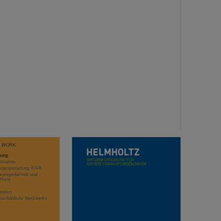
T WORK
hung
stration
projektleitung FAIR
eunigerbetrieb und -
klung
sation
schaftliche Netzwerke