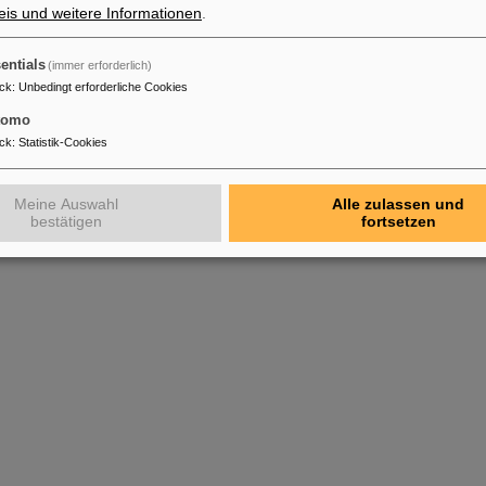
is und weitere Informationen
.
entials
(immer erforderlich)
ck
:
Unbedingt erforderliche Cookies
tomo
ck
:
Statistik-Cookies
Meine Auswahl
Alle zulassen und
bestätigen
fortsetzen