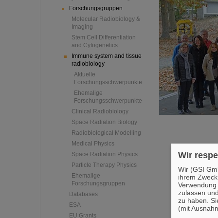
Forschungsgruppen
Molecular Radiobiology &
Imaging
Stem Cell Differentiation
and Cytogenetics
Immune system and tissue
radiobiology
Aktuelle
Forschungsschwerpunkte
Ehemalige
Forschungsschwerpunkte
Clinical Radiobiology
Space Radiation Biology
Radiobiological Modelling
Medical Physics
Wir respe
Space Radiation Physics
Particle Therapy Physics
Wir (GSI Gmb
Ehemalige
ihrem Zweck
Forschungsgruppen
Verwendung v
zulassen und
Databases
zu haben. Si
ESA
(mit Ausnahm
EU Grants