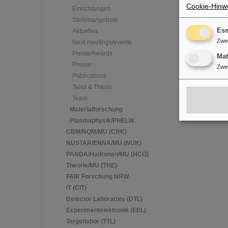
Cookie-Hinwe
Einrichtungen
Stellenangebote
Ess
Aktuelles
Zwe
Next meetings/events
Preise/Awards
Ma
Presse
Zwe
Publications
Talks & Thesis
Team
Materialforschung
Plasmaphysik/PHELIX
CBM/NQM/MU (CBK)
NUSTAR/ENNA/MU (NUK)
PANDA/Hadronen/MU (HCO)
Theorie/MU (THE)
FAIR Forschung NRW
IT (CIT)
Detector Laboratory (DTL)
Experimentelektronik (EEL)
Targetlabor (TTL)