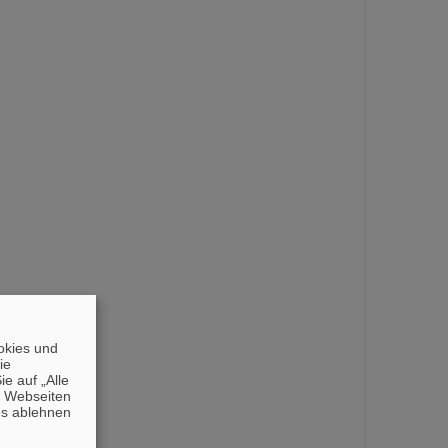
okies und
die
e auf „Alle
n Webseiten
es ablehnen