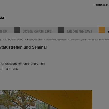
Telefonbuch
IGER
JOBS/KARRIERE
MEDIEN/NEWS
g
>
APPA/MML (APK)
>
Biophysik (Bio)
>
Forschungsgruppen
>
Immune system and tissue radiobiolo
tatustreffen und Seminar
m für Schwerionenforschung GmbH
(SB 3.3.170a)