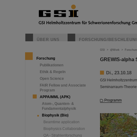
ÜBER UNS
FORSCHUNG/BESCHLEUN
GSI
>
@Work
>
Forschun
Forschung
GREWIS-alpha S
Publikationen
Ethik & Regeln
Di., 23.10.18
Open Science
GSI Helmholtzzentru
FAIR Fellow and Associate
Seminarraum-Theorie 
Program
APPA/MML (APK)
Programm
Atom-, Quanten- &
Fundamentalphysik
Biophysik (Bio)
Beamtime application
Biophysics Collaboration
QA - Strahlenforschung