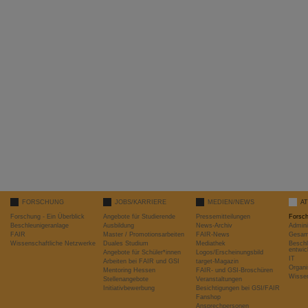
FORSCHUNG
JOBS/KARRIERE
MEDIEN/NEWS
A
Forschung - Ein Überblick
Angebote für Studierende
Pressemitteilungen
Forsc
Beschleunigeranlage
Ausbildung
News-Archiv
Admini
FAIR
Master / Promotionsarbeiten
FAIR-News
Gesamt
Wissenschaftliche Netzwerke
Duales Studium
Mediathek
Beschl
entwic
Angebote für Schüler*innen
Logos/Erscheinungsbild
IT
Arbeiten bei FAIR und GSI
target-Magazin
Organi
Mentoring Hessen
FAIR- und GSI-Broschüren
Wissen
Stellenangebote
Veranstaltungen
Initiativbewerbung
Besichtigungen bei GSI/FAIR
Fanshop
Ansprechpersonen