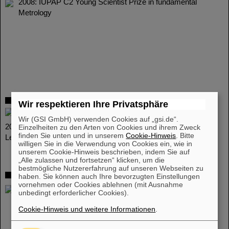
2008: IUPAP C2 Young Scientist Prize in fundamental
Metrology
Jens Ketelaer
Wir respektieren Ihre Privatsphäre
2007: Wolfgang-Paul-Preis für Studentenforschung
Wir (GSI GmbH) verwenden Cookies auf „gsi.de“.
2007: Preis des "VDI-Bezirksverein Rheingau" für exzellente
Einzelheiten zu den Arten von Cookies und ihrem Zweck
finden Sie unten und in unserem
Cookie-Hinweis
. Bitte
Leistungen in der Wissenschaft und im Ingenieurwesen
willigen Sie in die Verwendung von Cookies ein, wie in
unserem Cookie-Hinweis beschrieben, indem Sie auf
„Alle zulassen und fortsetzen“ klicken, um die
bestmögliche Nutzererfahrung auf unseren Webseiten zu
Prof. Dr. Hans-Jürgen Kluge
haben. Sie können auch Ihre bevorzugten Einstellungen
vornehmen oder Cookies ablehnen (mit Ausnahme
2005: APS Fellow 2005
unbedingt erforderlicher Cookies).
2006: Lise-Meitner-Preis für Atomwissenschaften
Cookie-Hinweis und weitere Informationen
.
2008: IUPAP Senior Scientist Medal in Fundamental
Metrology