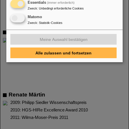
Essentials
(immer erforderlich)
Zweck
:
Unbedingt erforderliche Cookies
Matomo
Zweck
:
Statistik-Cookies
Matthias Lochmann
Meine Auswahl bestätigen
2011: HGS-HIRe Excellence Award 2011
Alle zulassen und fortsetzen
Renate Märtin
2009: Philipp Siedler Wissenschaftspreis
2010: HGS-HIRe Excellence Award 2010
2011: Wilma-Moser-Preis 2011