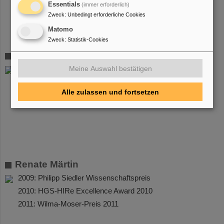
Essentials
(immer erforderlich)
Zweck
:
Unbedingt erforderliche Cookies
Matomo
Zweck
:
Statistik-Cookies
Matthias Lochmann
Meine Auswahl bestätigen
2011: HGS-HIRe Excellence Award 2011
Alle zulassen und fortsetzen
Renate Märtin
2009: Philipp Siedler Wissenschaftspreis
2010: HGS-HIRe Excellence Award 2010
2011: Wilma-Moser-Preis 2011