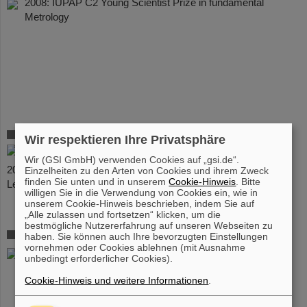
2008: IUPAP C2 Young Scientist Prize in fundamental
Metrology
Jens Ketelaer
Wir respektieren Ihre Privatsphäre
2007: Wolfgang-Paul-Preis für Studentenforschung
Wir (GSI GmbH) verwenden Cookies auf „gsi.de“.
2007: Preis des "VDI-Bezirksverein Rheingau" für exzellente
Einzelheiten zu den Arten von Cookies und ihrem Zweck
finden Sie unten und in unserem
Cookie-Hinweis
. Bitte
Leistungen in der Wissenschaft und im Ingenieurwesen
willigen Sie in die Verwendung von Cookies ein, wie in
unserem Cookie-Hinweis beschrieben, indem Sie auf
„Alle zulassen und fortsetzen“ klicken, um die
bestmögliche Nutzererfahrung auf unseren Webseiten zu
Prof. Dr. Hans-Jürgen Kluge
haben. Sie können auch Ihre bevorzugten Einstellungen
vornehmen oder Cookies ablehnen (mit Ausnahme
2005: APS Fellow 2005
unbedingt erforderlicher Cookies).
2006: Lise-Meitner-Preis für Atomwissenschaften
Cookie-Hinweis und weitere Informationen
.
2008: IUPAP Senior Scientist Medal in Fundamental
Metrology