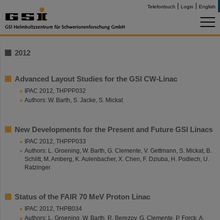
Telefonbuch
Login
English
2012
Advanced Layout Studies for the GSI CW-Linac
IPAC 2012, THPPP032
Authors: W. Barth, S. Jacke, S. Mickat
New Developments for the Present and Future GSI Linacs
IPAC 2012, THPPP033
Authors: L. Groening, W. Barth, G. Clemente, V. Gettmann, S. Mickat, B.
Schlitt, M. Amberg, K. Aulenbacher, X. Chen, F. Dziuba, H. Podlech, U.
Ratzinger
Status of the FAIR 70 MeV Proton Linac
IPAC 2012, THPB034
Authors: L. Groening, W. Barth, R. Berezov, G. Clemente, P. Forck, A.