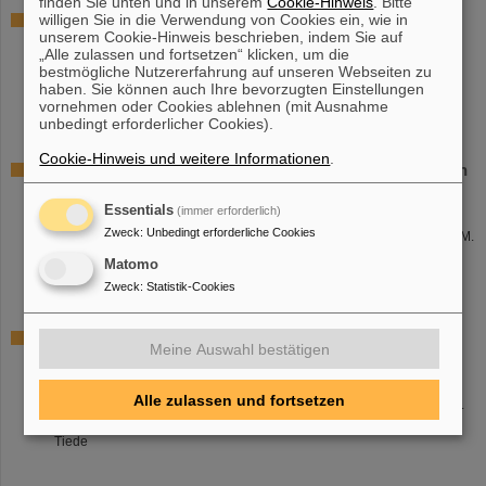
finden Sie unten und in unserem
Cookie-Hinweis
. Bitte
willigen Sie in die Verwendung von Cookies ein, wie in
Experience with a 4-Rod CW Radio Frequency
unserem Cookie-Hinweis beschrieben, indem Sie auf
Quadrupole
„Alle zulassen und fortsetzen“ klicken, um die
LINAC 2012, THPL07
bestmögliche Nutzererfahrung auf unseren Webseiten zu
Authors: P. Gerhard, W. Barth, L. Dahl, W. Hartmann, G. Schreiber, W.
haben. Sie können auch Ihre bevorzugten Einstellungen
vornehmen oder Cookies ablehnen (mit Ausnahme
Vinzenz, H. Vormann
unbedingt erforderlicher Cookies).
Cookie-Hinweis und weitere Informationen
.
Development of the Intensity and Quality of the Heavy Ion
Beams at GSI
Essentials
(immer erforderlich)
HIAT 2012, THB04
Zweck
:
Unbedingt erforderliche Cookies
Authors: L. Dahl, W. Barth, M. C. Bellachioma, L. Groening, O. Kester, M.
Kirk, D. Ondreka, N. Pyka, P. Spiller, J. Stadlmann, H. Vormann, S.
Matomo
Yaramyshev, L. Bozyk, Y. El-Hajek, C. Xiao
Zweck
:
Statistik-Cookies
The SC CW LINAC Demonstrator – 1st Test of an SC CH-
Meine Auswahl bestätigen
cavity with Heavy Ions
HIAT 2012, WEC03
Alle zulassen und fortsetzen
Authors: S. Mickat, M. Amberg, K. Aulenbacher, W. Barth, D. Bänsch, L.
Dahl, F. Dziuba, V. Gettmann, D. Mäder, H. Podlech, U. Ratzinger, R.
Tiede