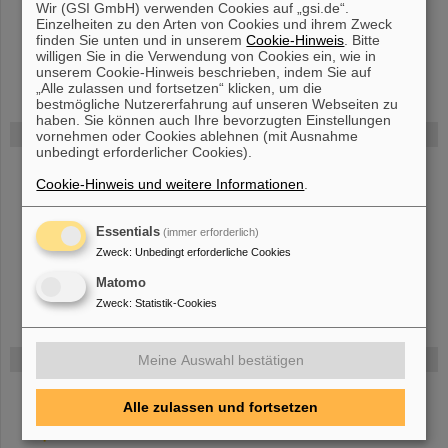
Wir (GSI GmbH) verwenden Cookies auf „gsi.de“.
Schlitt, M. Schwickert, P. Spiller, H. Vormann, C. Xiao, S.
Einzelheiten zu den Arten von Cookies und ihrem Zweck
Yaramyshev, B. Zwicker
finden Sie unten und in unserem
Cookie-Hinweis
. Bitte
willigen Sie in die Verwendung von Cookies ein, wie in
unserem Cookie-Hinweis beschrieben, indem Sie auf
„Alle zulassen und fortsetzen“ klicken, um die
bestmögliche Nutzererfahrung auf unseren Webseiten zu
haben. Sie können auch Ihre bevorzugten Einstellungen
FAIR
vornehmen oder Cookies ablehnen (mit Ausnahme
unbedingt erforderlicher Cookies).
Bei GSI entsteht das neue Beschleunigerzentrum FAIR.
Cookie-Hinweis und weitere Informationen
.
Erfahren Sie mehr.
Essentials
(immer erforderlich)
Zweck
:
Unbedingt erforderliche Cookies
Matomo
Zweck
:
Statistik-Cookies
Gefördert von
Meine Auswahl bestätigen
Alle zulassen und fortsetzen
HMWK