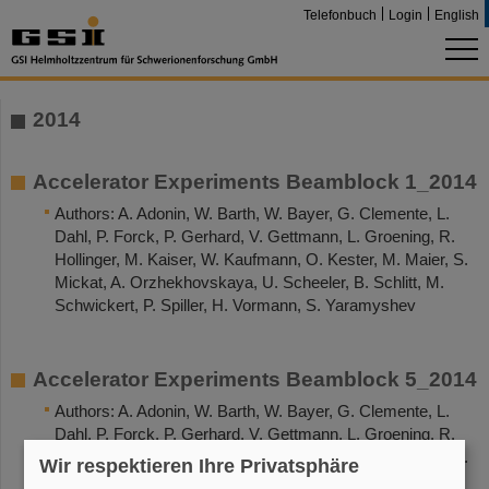
Telefonbuch
Login
English
2014
Accelerator Experiments Beamblock 1_2014
Authors: A. Adonin, W. Barth, W. Bayer, G. Clemente, L.
Dahl, P. Forck, P. Gerhard, V. Gettmann, L. Groening, R.
Hollinger, M. Kaiser, W. Kaufmann, O. Kester, M. Maier, S.
Mickat, A. Orzhekhovskaya, U. Scheeler, B. Schlitt, M.
Schwickert, P. Spiller, H. Vormann, S. Yaramyshev
Accelerator Experiments Beamblock 5_2014
Authors: A. Adonin, W. Barth, W. Bayer, G. Clemente, L.
Dahl, P. Forck, P. Gerhard, V. Gettmann, L. Groening, R.
Hollinger, M. Kaiser, W. Kaufmann, O. Kester, M. Maier, S.
Wir respektieren Ihre Privatsphäre
Mickat, T. Milosic, A. Orzhekhovskaya, U. Scheeler, B.