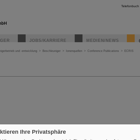
Telefonbuch
IGER
JOBS/KARRIERE
MEDIEN/NEWS
igerbetrieb und -entwicklung
>
Beschleuniger
>
Ionenquellen
>
Conference Publications
>
ECRIS
ktieren Ihre Privatsphäre