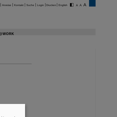
Anreise
Kontakt
Suche
Login
Drucken
English
@WORK