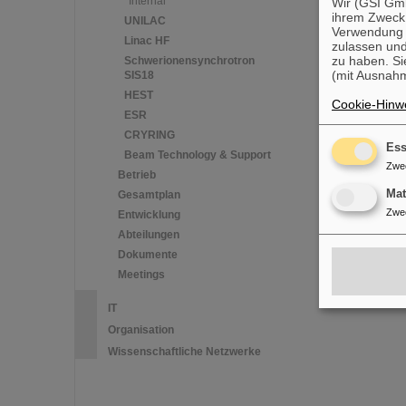
Internal
Wir (GSI Gmb
ihrem Zweck
UNILAC
Verwendung v
Linac HF
zulassen und
zu haben. Si
Schwerionensynchrotron
(mit Ausnahm
SIS18
HEST
Cookie-Hinwe
ESR
CRYRING
Ess
Beam Technology & Support
Zwe
Betrieb
Ma
Gesamtplan
Zwe
Entwicklung
Abteilungen
Dokumente
Meetings
IT
Organisation
Wissenschaftliche Netzwerke