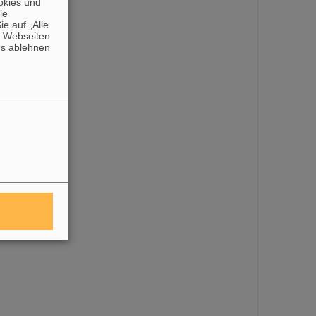
okies und
die
e auf „Alle
n Webseiten
es ablehnen