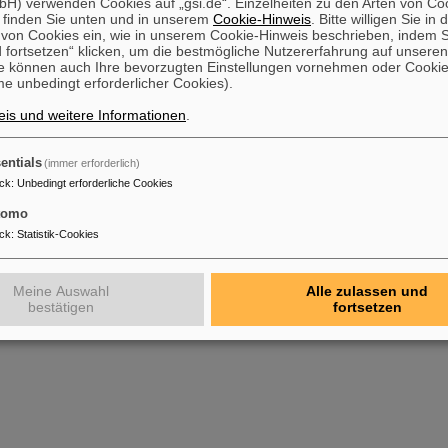
H) verwenden Cookies auf „gsi.de“. Einzelheiten zu den Arten von Co
 finden Sie unten und in unserem
Cookie-Hinweis
. Bitte willigen Sie in 
on Cookies ein, wie in unserem Cookie-Hinweis beschrieben, indem Si
 fortsetzen“ klicken, um die bestmögliche Nutzererfahrung auf unsere
e können auch Ihre bevorzugten Einstellungen vornehmen oder Cooki
e unbedingt erforderlicher Cookies).
is und weitere Informationen
.
entials
(immer erforderlich)
ck
:
Unbedingt erforderliche Cookies
tomo
ck
:
Statistik-Cookies
Meine Auswahl
Alle zulassen und
bestätigen
fortsetzen