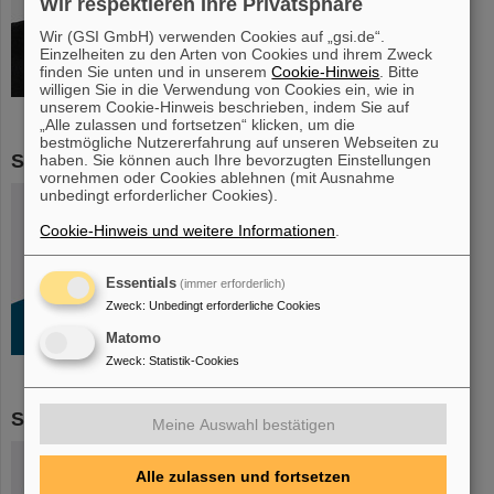
Wir respektieren Ihre Privatsphäre
Ort: SB1.4.104
Wir (GSI GmbH) verwenden Cookies auf „gsi.de“.
Einzelheiten zu den Arten von Cookies und ihrem Zweck
finden Sie unten und in unserem
Cookie-Hinweis
. Bitte
willigen Sie in die Verwendung von Cookies ein, wie in
unserem Cookie-Hinweis beschrieben, indem Sie auf
„Alle zulassen und fortsetzen“ klicken, um die
bestmögliche Nutzererfahrung auf unseren Webseiten zu
Stellvertretung
haben. Sie können auch Ihre bevorzugten Einstellungen
vornehmen oder Cookies ablehnen (mit Ausnahme
Dr. Markus Vossberg
unbedingt erforderlicher Cookies).
Tel: +49-6159-71-3218
Cookie-Hinweis und weitere Informationen
.
Ort: SB1.4.103b
Essentials
(immer erforderlich)
Zweck
:
Unbedingt erforderliche Cookies
Matomo
Zweck
:
Statistik-Cookies
Stellvertretung
Meine Auswahl bestätigen
Miriam Klich
Tel: +49-6159-71-1403
Alle zulassen und fortsetzen
Ort: SB1.4.103b