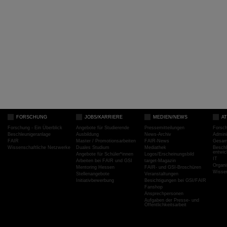
FORSCHUNG
JOBS/KARRIERE
MEDIEN/NEWS
A
Forschung - Ein Überblick
Angebote für Studierende
Pressemitteilungen
Forsc
Beschleunigeranlage
Ausbildung
News-Archiv
Admini
FAIR
Master / Promotionsarbeiten
FAIR-News
Gesamt
Wissenschaftliche Netzwerke
Duales Studium
Mediathek
Beschl
entwic
Angebote für Schüler*innen
Logos/Erscheinungsbild
IT
Arbeiten bei FAIR und GSI
target-Magazin
Organi
Mentoring Hessen
FAIR- und GSI-Broschüren
Wissen
Stellenangebote
Veranstaltungen
Initiativbewerbung
Besichtigungen bei GSI/FAIR
Fanshop
Ansprechpersonen
Aufgaben der Presse- und
Öffentlichkeitsarbeit