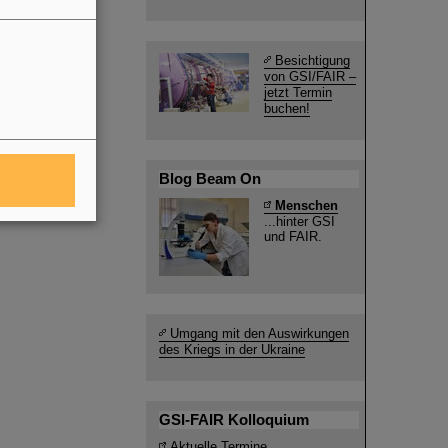
Besichtigung
von GSI/FAIR –
jetzt Termin
buchen!
Blog Beam On
Menschen
...hinter GSI
und FAIR.
Umgang mit den Auswirkungen
des Kriegs in der Ukraine
GSI-FAIR Kolloquium
Aktuelle Termine