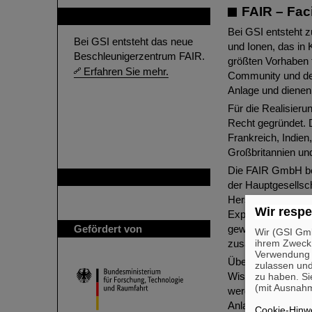
FAIR – Faci
FAIR
Bei GSI entsteht z
Bei GSI entsteht das neue
und Ionen, das in 
Beschleunigerzentrum FAIR.
größten Vorhaben 
Erfahren Sie mehr.
Community und den 
Anlage und dienen
Für die Realisier
Recht gegründet. 
Frankreich, Indie
Großbritannien und
Die FAIR GmbH bes
GSI ist Mitglied bei
der Hauptgesellsch
Herstellung und T
Wir respe
Experimentiereinr
Gefördert von
gewährleistet, in
Wir (GSI Gmb
ihrem Zweck
zusammengeführt 
Verwendung v
Über die Gesellsc
zulassen und
Wissenschaftsprog
zu haben. Si
(mit Ausnahm
werden in Zukunft
Anlage für die For
Cookie-Hinwe