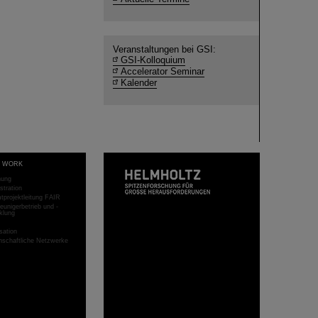
Veranstaltungen bei GSI:
GSI-Kolloquium
Accelerator Seminar
Kalender
T WORK
hung
stration
projektleitung FAIR
eunigerbetrieb und -
klung
sation
schaftliche Netzwerke