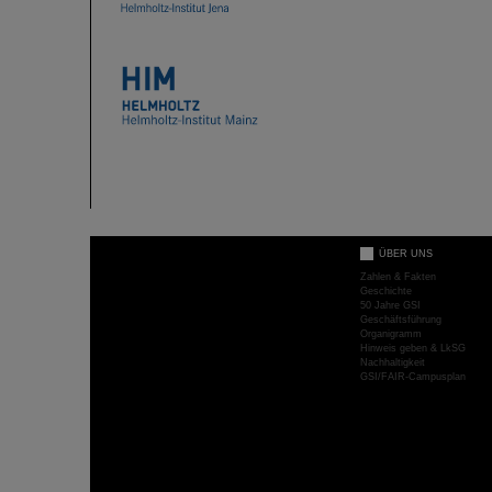
ÜBER UNS
Zahlen & Fakten
Geschichte
50 Jahre GSI
Geschäftsführung
Organigramm
Hinweis geben & LkSG
Nachhaltigkeit
GSI/FAIR-Campusplan