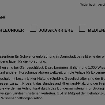
Telefonbuch
Anre
ltzzentrum für Schwerionenforschung
HLEUNIGER
JOBS/KARRIERE
MEDIEN
e Materie in ihrem Aufbau und Verhalten zu verstehen, ist das Ziel 
hen Forschung an der GSI Helmholtzzentrum für Schwerionenforsc
zentrum für Schwerionenforschung in Darmstadt betreibt eine der we
igeranlagen für die Forschung.
en sind bei GSI beschäftigt. Dazu kommen jährlich rund 1.000 Wiss
 und anderen Forschungslaboren weltweit, um die Anlage für Experim
insta
lschaft mit beschränkter Haftung (GmbH). Gesellschafter sind der B
ssen zu acht Prozent, das Bundesland Rheinland-Pfalz und der Frei
 Sie werden im Aufsichtsrat durch das Bundesministerium für Bildun
eiligen Landesministerien vertreten. GSI ist Mitglied der Helmholtz
 Wissenschaftsorganisation.