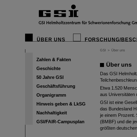
GSI Helmho
ÜBER UNS
FORSCHUNG/BESC
Die uns umgebend
wissenschaftlic
GSI
>
Über uns
Zahlen & Fakten
Über uns
Geschichte
Das GSI Helmholtz
50 Jahre GSI
Teilchenbeschleun
Geschäftsführung
Etwa 1.520 Mensch
aus Universitäten
Organigramm
GSI ist eine Gesel
Hinweis geben & LkSG
das Bundesland He
Nachhaltigkeit
je einem Prozent.
GSI/FAIR-Campusplan
(BMBF) und die jew
größten deutschen