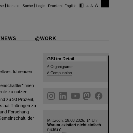
ise
Kontakt
Suche
Login
Drucken
English
/NEWS
@WORK
der
hung GmbH.
GSI im Detail
Organigramm
ltweit führenden
Campusplan
enschaftler*innen
ente zu nutzen.
gram
linkedin
youtube
helmholtz.social
facebook
und zu 90 Prozent,
staat Thüringen zu
g und Forschung
-Gemeinschaft, der
Mittwoch, 19.08.2026, 14 Uhr
Warum existiert nicht einfach
nichts?