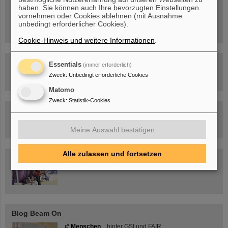
12 – 17 Uhr
haben. Sie können auch Ihre bevorzugten Einstellungen
Sa, 11.07.26, 10:30-16:00 Uhr
vornehmen oder Cookies ablehnen (mit Ausnahme
Ernst-Ludwig-Str. 22
unbedingt erforderlicher Cookies).
Innenstadt Darmstadt
Cookie-Hinweis und weitere Informationen
.
FAIR-Trailer: Der Weg der Teilchen durch die
Essentials
(immer erforderlich)
Beschleunigeranlage
Zweck
:
Unbedingt erforderliche Cookies
Matomo
Zweck
:
Statistik-Cookies
Rundflug über die FAIR-Baustelle
Meine Auswahl bestätigen
Alle zulassen und fortsetzen
Besichtigung von GSI/FAIR –
jetzt Termin buchen!
Blog Beam On
Menschen
...hinter GSI und FAIR.