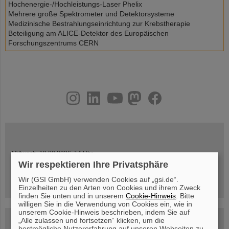
Hochenergie-/Hochleistungs-Laser Phelix
Mehrere große Spektrometer und Detektorsysteme
Medizinische Bestrahlungseinrichtung zur Krebstherapie
Beteiligung am ALICE-Detektor des Europäischen
Forschungszentrums CERN
instagram
linkedin
youtube
helmholtz.social
facebook
Mittwoch, 19.08.2026, 14 Uhr
Warum existiert nicht einfach nichts?
Wir respektieren Ihre Privatsphäre
Hannah Elfner,
GSI/FAIR/Goethe-Universität
Wir (GSI GmbH) verwenden Cookies auf „gsi.de“.
Anmeldung und weitere Informationen
Einzelheiten zu den Arten von Cookies und ihrem Zweck
finden Sie unten und in unserem
Cookie-Hinweis
. Bitte
willigen Sie in die Verwendung von Cookies ein, wie in
unserem Cookie-Hinweis beschrieben, indem Sie auf
SCIENCE POP-UP
„Alle zulassen und fortsetzen“ klicken, um die
geöffnet Di – Fr,
bestmögliche Nutzererfahrung auf unseren Webseiten zu