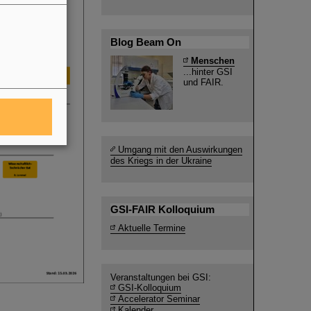
Blog Beam On
Menschen
...hinter GSI
und FAIR.
Umgang mit den Auswirkungen
des Kriegs in der Ukraine
GSI-FAIR Kolloquium
Aktuelle Termine
Veranstaltungen bei GSI:
GSI-Kolloquium
Accelerator Seminar
Kalender