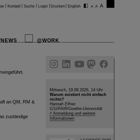
ise
Kontakt
Suche
Login
Drucken
English
/NEWS
@WORK
gram
linkedin
youtube
helmholtz.social
facebook
mengeführt.
Mittwoch, 19.08.2026, 14 Uhr
Warum existiert nicht einfach
nichts?
kraft an QM, RM &
Hannah Elfner,
GSI/FAIR/Goethe-Universität
Anmeldung und weitere
das zuständige
Informationen