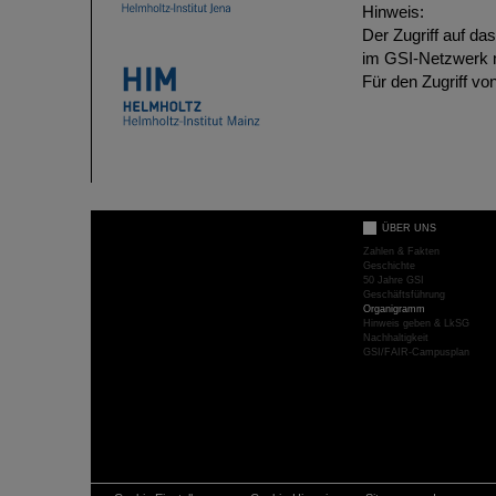
Hinweis:
Der Zugriff auf da
im GSI-Netzwerk 
Für den Zugriff von
ÜBER UNS
Zahlen & Fakten
Geschichte
50 Jahre GSI
Geschäftsführung
Organigramm
Hinweis geben & LkSG
Nachhaltigkeit
GSI/FAIR-Campusplan