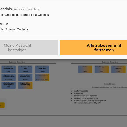
entials
(immer erforderlich)
ck
:
Unbedingt erforderliche Cookies
tomo
ck
:
Statistik-Cookies
Meine Auswahl
Alle zulassen und
bestätigen
fortsetzen