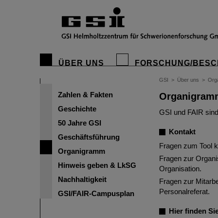
ÜBER UNS
FORSCHUNG/BESC
GSI
>
Über uns
>
Org
Zahlen & Fakten
Organigram
Geschichte
GSI und FAIR sind
50 Jahre GSI
Kontakt
Geschäftsführung
Fragen zum Tool 
Organigramm
Fragen zur Organis
Hinweis geben & LkSG
Organisation.
Nachhaltigkeit
Fragen zur Mitarbe
Personalreferat.
GSI/FAIR-Campusplan
Hier finden S