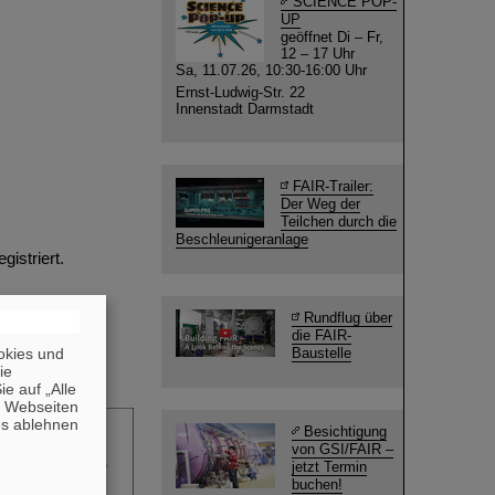
SCIENCE POP-
UP
geöffnet Di – Fr,
12 – 17 Uhr
Sa, 11.07.26, 10:30-16:00 Uhr
Ernst-Ludwig-Str. 22
Innenstadt Darmstadt
FAIR-Trailer:
Der Weg der
Teilchen durch die
Beschleunigeranlage
egistriert.
Rundflug über
die FAIR-
okies und
Baustelle
die
e auf „Alle
n Webseiten
es ablehnen
Besichtigung
von GSI/FAIR –
jetzt Termin
buchen!