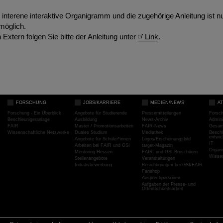
s interene interaktive Organigramm und die zugehörige Anleitung ist 
möglich.
 Extern folgen Sie bitte der Anleitung unter
Link
.
FORSCHUNG
JOBS/KARRIERE
MEDIEN/NEWS
A
Forschung - Ein Überblick
Angebote für Studierende
Pressemitteilungen
Forsc
Beschleunigeranlage
Ausbildung
News-Archiv
Admini
FAIR
Master / Promotionsarbeiten
FAIR-News
Gesamt
Wissenschaftliche Netzwerke
Duales Studium
Mediathek
Beschl
entwic
Angebote für Schüler*innen
Logos/Erscheinungsbild
IT
Arbeiten bei FAIR und GSI
target-Magazin
Organi
Mentoring Hessen
FAIR- und GSI-Broschüren
Wissen
Stellenangebote
Veranstaltungen
Initiativbewerbung
Besichtigungen bei GSI/FAIR
Fanshop
Ansprechpersonen
Aufgaben der Presse- und
Öffentlichkeitsarbeit