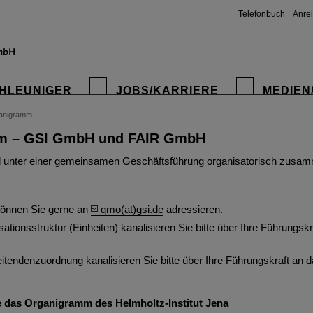
Telefonbuch
Anre
HLEUNIGER
JOBS/KARRIERE
MEDIEN
anigramm
m – GSI GmbH und FAIR GmbH
insta
 unter einer gemeinsamen Geschäftsführung organisatorisch zusam
können Sie gerne an
qmo(at)gsi.de
adressieren.
ationsstruktur (Einheiten) kanalisieren Sie bitte über Ihre Führungs
itendenzuordnung kanalisieren Sie bitte über Ihre Führungskraft an 
ie das Organigramm des Helmholtz-Institut Jena