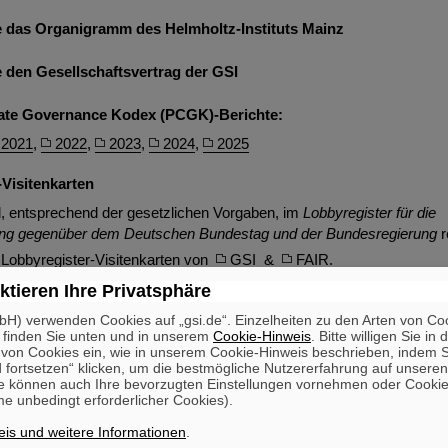
ie das Organigramm des Helmholtz-Instituts Mainz
e den Gesellschaftsvertrag der GSI
ate Governance Kodex (PCGK)-Berichte:
2021
,
2022
,
2023
,
2024
,
2025
-Visitenkarten
, entsprechend der gesetzlichen Vorgaben, im
Lobbyregister für die
tung gegenüber dem Deutschen Bundestag und der Bundesregierung
r
e Lobbyregister-Visitenkarten von
GSI
&
FAIR
.
ktieren Ihre Privatsphäre
H) verwenden Cookies auf „gsi.de“. Einzelheiten zu den Arten von Co
m FAIR & GSI
 finden Sie unten und in unserem
Cookie-Hinweis
. Bitte willigen Sie in 
on Cookies ein, wie in unserem Cookie-Hinweis beschrieben, indem Si
 fortsetzen“ klicken, um die bestmögliche Nutzererfahrung auf unsere
e können auch Ihre bevorzugten Einstellungen vornehmen oder Cooki
e unbedingt erforderlicher Cookies).
is und weitere Informationen
.