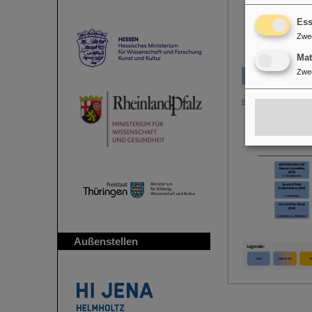
Ess
Zwe
Ma
Zwe
Außenstellen