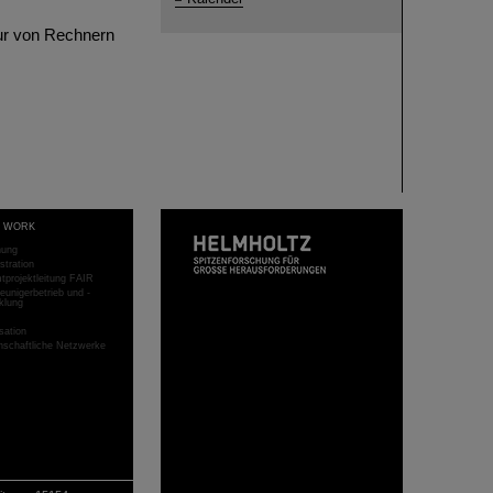
nur von Rechnern
T WORK
hung
stration
projektleitung FAIR
eunigerbetrieb und -
klung
sation
schaftliche Netzwerke