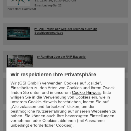
Sa, 11.07.26, 10:30-16:00 Uhr
Ernst-Ludwig-Str. 22
Innenstadt Darmstadt
FAIR-Trailer: Der Weg der Teilchen durch die
Beschleunigeranlage
Rundflug über die FAIR-Baustelle
Wir respektieren Ihre Privatsphäre
Wir (GSI GmbH) verwenden Cookies auf „gsi.de“.
Besichtigung von GSI/FAIR –
Einzelheiten zu den Arten von Cookies und ihrem Zweck
jetzt Termin buchen!
finden Sie unten und in unserem
Cookie-Hinweis
. Bitte
willigen Sie in die Verwendung von Cookies ein, wie in
unserem Cookie-Hinweis beschrieben, indem Sie auf
„Alle zulassen und fortsetzen“ klicken, um die
bestmögliche Nutzererfahrung auf unseren Webseiten zu
Blog Beam On
haben. Sie können auch Ihre bevorzugten Einstellungen
vornehmen oder Cookies ablehnen (mit Ausnahme
Menschen
...hinter GSI und FAIR.
unbedingt erforderlicher Cookies).