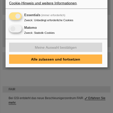
Cookie-Hinweis und weitere Informationen
.
Essentials
(immer erforderlich)
Zweck
:
Unbedingt erforderliche Cookies
Matomo
Zweck
:
Statistik-Cookies
Umgang mit den Auswirkungen des Kriegs in der Ukraine
Meine Auswahl bestätigen
GSI-FAIR Kolloquium
Alle zulassen und fortsetzen
Aktuelle Termine
FAIR
Bei GSI entsteht das neue Beschleunigerzentrum FAIR.
Erfahren Sie
mehr.