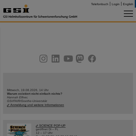
Telefonbuch
Login
English
instagram
linkedin
youtube
helmholtz.social
facebook
Mittwoch, 19.08.2026, 14 Uhr
Warum existiert nicht einfach nichts?
Hannah Elfner,
GSI/FAIR/Goethe-Universität
Anmeldung und weitere Informationen
SCIENCE POP-UP
geöffnet Di – Fr,
12 – 17 Uhr