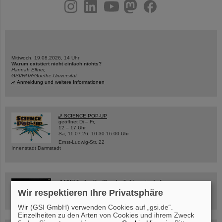
instagram
linkedin
youtube
helmholtz.social
facebook
Mittwoch, 19.08.2026, 14 Uhr
Warum existiert nicht einfach nichts?
Hannah Elfner,
GSI/FAIR/Goethe-Universität
Anmeldung und weitere Informationen
SCIENCE POP-UP
geöffnet Di – Fr,
12 – 17 Uhr
Sa, 11.07.26, 10:30-16:00 Uhr
Ernst-Ludwig-Str. 22
Innenstadt Darmstadt
FAIR-Trailer: Der Weg der Teilchen durch die
Beschleunigeranlage
Wir respektieren Ihre Privatsphäre
Wir (GSI GmbH) verwenden Cookies auf „gsi.de“.
Einzelheiten zu den Arten von Cookies und ihrem Zweck