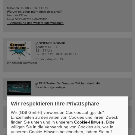
Mittwoch, 19.08.2026, 14 Uhr
Warum existiert nicht einfach nichts?
Hannah Elfner,
GSI/FAIR/Goethe-Universität
Anmeldung und weitere Informationen
SCIENCE POP-UP
geöffnet Di – Fr,
12 – 17 Uhr
Sa, 11.07.26, 10:30-16:00 Uhr
Ernst-Ludwig-Str. 22
Innenstadt Darmstadt
FAIR-Trailer: Der Weg der Teilchen durch die
Beschleunigeranlage
Wir respektieren Ihre Privatsphäre
Wir (GSI GmbH) verwenden Cookies auf „gsi.de“.
Rundflug über die FAIR-Baustelle
Einzelheiten zu den Arten von Cookies und ihrem Zweck
finden Sie unten und in unserem
Cookie-Hinweis
. Bitte
willigen Sie in die Verwendung von Cookies ein, wie in
unserem Cookie-Hinweis beschrieben, indem Sie auf