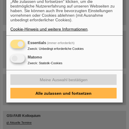
„Alle zulassen und fortsetzen“ klicken, um die
Besichtigung von GSI/FAIR –
bestmögliche Nutzererfahrung auf unseren Webseiten zu
jetzt Termin buchen!
haben. Sie können auch Ihre bevorzugten Einstellungen
vornehmen oder Cookies ablehnen (mit Ausnahme
unbedingt erforderlicher Cookies).
Cookie-Hinweis und weitere Informationen
.
Blog Beam On
Essentials
Menschen
...hinter GSI und FAIR.
(immer erforderlich)
Zweck
:
Unbedingt erforderliche Cookies
Matomo
Zweck
:
Statistik-Cookies
Meine Auswahl bestätigen
Alle zulassen und fortsetzen
Umgang mit den Auswirkungen des Kriegs in der Ukraine
GSI-FAIR Kolloquium
Aktuelle Termine