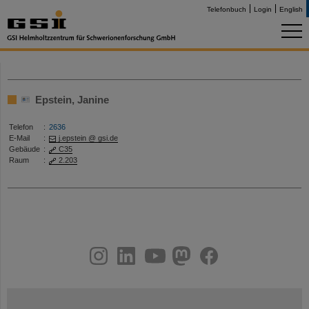
Telefonbuch
Login
English
Epstein, Janine
Telefon
:
2636
E-Mail
:
j.epstein @ gsi.de
Gebäude
:
C35
Raum
:
2.203
instagram
linkedin
youtube
helmholtz.social
facebook